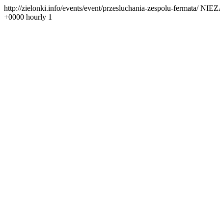
http://zielonki.info/events/event/przesluchania-zespolu-fermata/
NIEZA
+0000
hourly
1