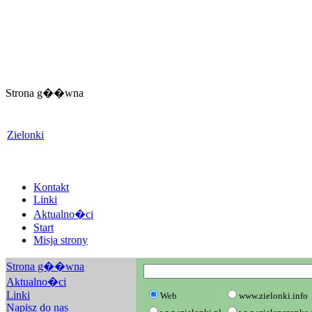
Strona g��wna
Zielonki
Kontakt
Linki
Aktualno�ci
Start
Misja strony
Strona g��wna
Aktualno�ci
Linki
Web
www.zielonki.info
Napisz do nas