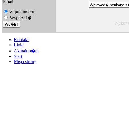
Email
Zaprenumeruj
Wypisz si�
Wykona
Kontakt
Linki
Aktualno�ci
Start
Misja strony