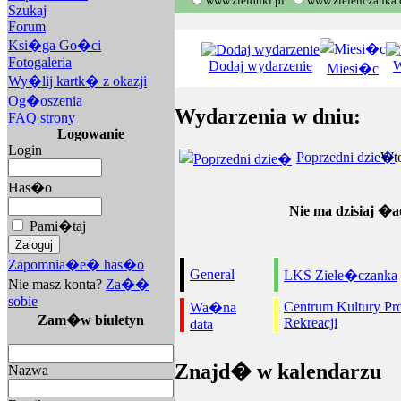
www.zielonki.pl
www.zielenczanka
Szukaj
Forum
Ksi�ga Go�ci
Fotogaleria
Dodaj wydarzenie
W
Miesi�c
Wy�lij kartk� z okazji
Og�oszenia
Wydarzenia w dniu:
FAQ strony
Logowanie
Login
Poprzedni dzie�
Wto
Has�o
Nie ma dzisiaj �a
Pami�taj
Zapomnia�e� has�o
General
LKS Ziele�czanka
Nie masz konta?
Za��
sobie
Centrum Kultury Pro
Wa�na
Zam�w biuletyn
Rekreacji
data
Znajd� w kalendarzu
Nazwa