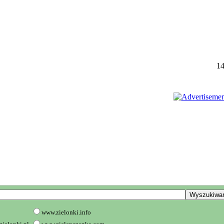
14
www.zielonki.info