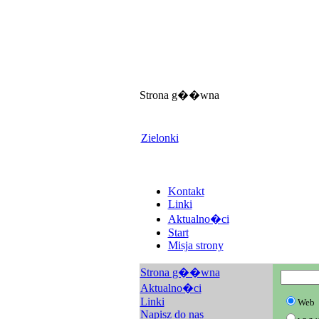
Strona g��wna
Zielonki
Kontakt
Linki
Aktualno�ci
Start
Misja strony
Strona g��wna
Aktualno�ci
Linki
Web
Napisz do nas