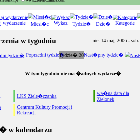
ielonki.pl
www.zielenczanka.com
j wydarzenie
Wykaz
Kategorie
Miesi�c
Tydzie�
Dzie�
zenia w tygodniu
nie. 14 maj, 2006 - sob
Poprzedni tydzie�
Nast�pny tydzie�
Tydzie� 20
W tym tygodniu nie ma �adnych wydarze�
wa�na data dla
l
LKS Ziele�czanka
Zielonek
Centrum Kultury Promocji i
a
Rekreacji
� w kalendarzu