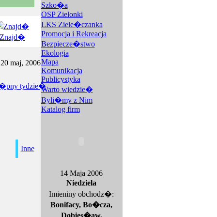
Szko�a
OSP Zielonki
LKS Ziele�czanka
Promocja i Rekreacja
Znajd�
Bezpiecze�stwo
Ekologia
Mapa
. 20 maj, 2006
Komunikacja
Publicystyka
Warto wiedzie�
Byli�my z Nim
Katalog firm
Inne
14 Maja 2006
Niedziela
Imieniny obchodz�:
Bonifacy, Bo�cza,
Dobies�aw,