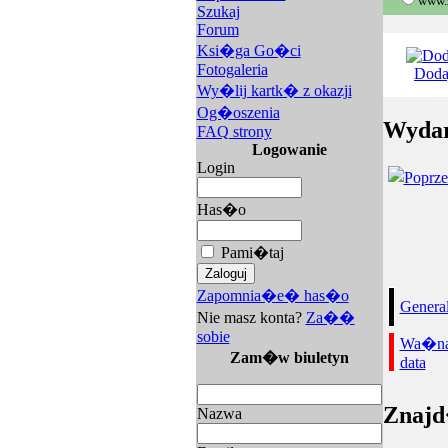
www.z
Szukaj
Forum
Ksi�ga Go�ci
Fotogaleria
Doda
Wy�lij kartk� z okazji
Og�oszenia
Wydar
FAQ strony
Logowanie
Login
Has�o
Pami�taj
Zapomnia�e� has�o
Genera
Nie masz konta?
Za��
sobie
Wa�n
Zam�w biuletyn
data
Znajd
Nazwa