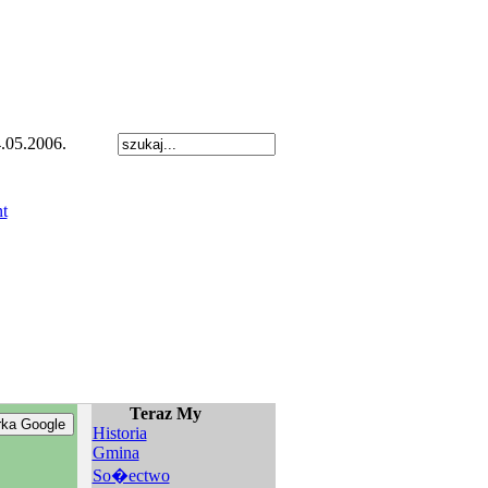
.05.2006.
Teraz My
Historia
Gmina
So�ectwo