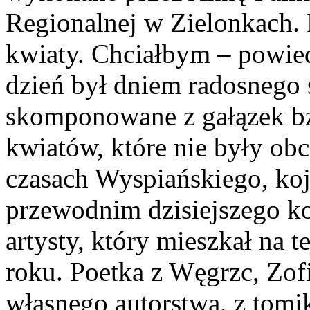
Regionalnej w Zielonkach. 
kwiaty. Chciałbym – powied
dzień był dniem radosnego 
skomponowane z gałązek bzó
kwiatów, które nie były o
czasach Wyspiańskiego, ko
przewodnim dzisiejszego k
artysty, który mieszkał na 
roku. Poetka z Węgrzc, Zof
własnego autorstwa, z tomi