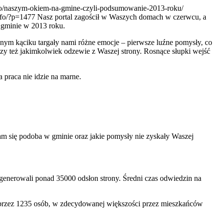
info/naszym-okiem-na-gmine-czyli-podsumowanie-2013-roku/
info/?p=1477
Nasz portal zagościł w Waszych domach w czerwcu, a
j gminie w 2013 roku.
ym kąciku targały nami różne emocje – pierwsze luźne pomysły, co
y też jakimkolwiek odzewie z Waszej strony. Rosnące słupki wejść
praca nie idzie na marne.
 się podoba w gminie oraz jakie pomysły nie zyskały Waszej
enerowali ponad 35000 odsłon strony. Średni czas odwiedzin na
ny przez 1235 osób, w zdecydowanej większości przez mieszkańców