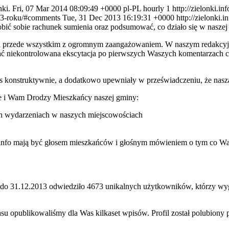
ki.
Fri, 07 Mar 2014 08:09:49 +0000
pl-PL
hourly
1
http://zielonki.
013-roku/#comments
Tue, 31 Dec 2013 16:19:31 +0000
http://zielonki.
obić sobie rachunek sumienia oraz podsumować, co działo się w nasze
 a przede wszystkim z ogromnym zaangażowaniem. W naszym redakcyjn
ać niekontrolowana ekscytacja po pierwszych Waszych komentarzach cz
s konstruktywnie, a dodatkowo upewniały w przeświadczeniu, że nasza 
ie i Wam Drodzy Mieszkańcy naszej gminy:
ych wydarzeniach w naszych miejscowościach
info mają być głosem mieszkańców i głośnym mówieniem o tym co Wam
 do 31.12.2013 odwiedziło 4673 unikalnych użytkowników, którzy wyg
zasu opublikowaliśmy dla Was kilkaset wpisów. Profil został polubio