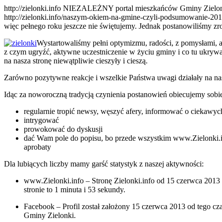
http://zielonki.info
NIEZALEŻNY portal mieszkańców Gminy Zielon
http://zielonki.info/naszym-okiem-na-gmine-czyli-podsumowanie-2
więc pełnego roku jeszcze nie świętujemy. Jednak postanowiliśmy zr
Wystartowaliśmy pełni optymizmu, radości, z pomysłami,
z czym ugryźć, aktywne uczestniczenie w życiu gminy i co tu ukryw
na nasza stronę niewątpliwie cieszyły i cieszą.
Zarówno pozytywne reakcje i wszelkie Państwa uwagi działały na na
Idąc za noworoczną tradycją czynienia postanowień obiecujemy sob
regularnie tropić newsy, węszyć afery, informować o ciekaw
intrygować
prowokować do dyskusji
dać Wam pole do popisu, bo przede wszystkim www.Zielonki.
aprobaty
Dla lubiących liczby mamy garść statystyk z naszej aktywności:
www.Zielonki.info – Stronę Zielonki.info od 15 czerwca 2013
stronie to 1 minuta i 53 sekundy.
Facebook – Profil został założony 15 czerwca 2013 od tego c
Gminy Zielonki.