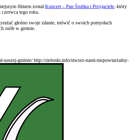
niejszym filmem został
Koncert – Pan Śrubka i Przyjaciele
, który
z czerwca tego roku.
wyrażać głośno swoje zdanie, mówić o swoich pomysłach
ych osób w gminie.
al-naszej-gminie/
http://zielonki.info/stworz-nami-niepowtarzalny-