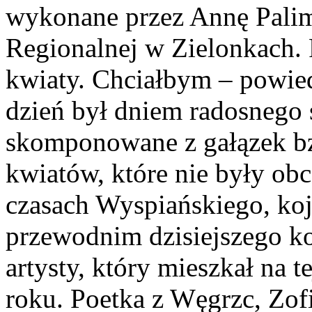
wykonane przez Annę Palim
Regionalnej w Zielonkach. 
kwiaty. Chciałbym – powied
dzień był dniem radosnego 
skomponowane z gałązek bzó
kwiatów, które nie były o
czasach Wyspiańskiego, ko
przewodnim dzisiejszego k
artysty, który mieszkał na 
roku. Poetka z Węgrzc, Zof