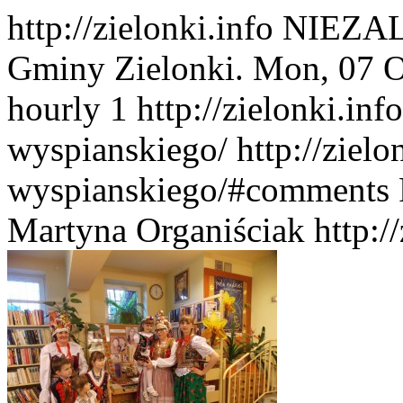
http://zielonki.info
NIEZAL
Gminy Zielonki.
Mon, 07 O
hourly
1
http://zielonki.inf
wyspianskiego/
http://ziel
wyspianskiego/#comments
Martyna Organiściak
http:/