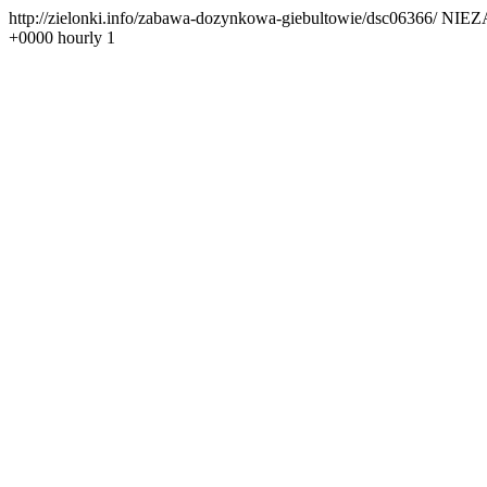
http://zielonki.info/zabawa-dozynkowa-giebultowie/dsc06366/
NIEZA
+0000
hourly
1