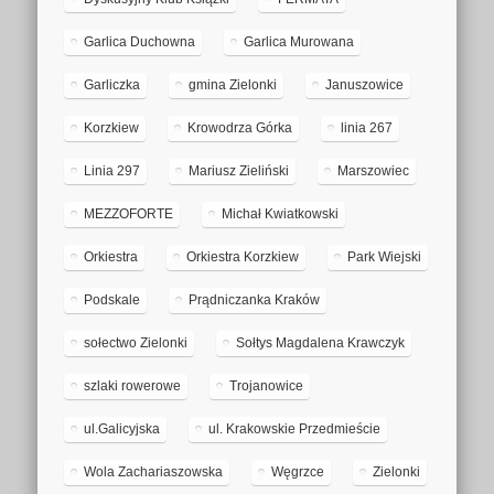
Garlica Duchowna
Garlica Murowana
Garliczka
gmina Zielonki
Januszowice
Korzkiew
Krowodrza Górka
linia 267
Linia 297
Mariusz Zieliński
Marszowiec
MEZZOFORTE
Michał Kwiatkowski
Orkiestra
Orkiestra Korzkiew
Park Wiejski
Podskale
Prądniczanka Kraków
sołectwo Zielonki
Sołtys Magdalena Krawczyk
szlaki rowerowe
Trojanowice
ul.Galicyjska
ul. Krakowskie Przedmieście
Wola Zachariaszowska
Węgrzce
Zielonki