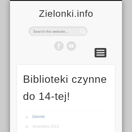
MULTIMEDIA
KALENDARZ
KONTAKT
KULTURA
MIEJSCA
SPORT
Zielonki.info
Biblioteki czynne
do 14-tej!
Zielonki
18 grudnia 2013