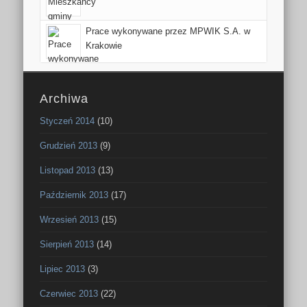
Prace wykonywane przez MPWIK S.A. w
Krakowie
Archiwa
Styczeń 2014
(10)
Grudzień 2013
(9)
Listopad 2013
(13)
Październik 2013
(17)
Wrzesień 2013
(15)
Sierpień 2013
(14)
Lipiec 2013
(3)
Czerwiec 2013
(22)