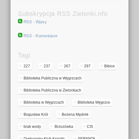
Subskrypcja RSS Zielonki.nfo
RSS - Wpisy
RSS - Komentarze
Tagi
227
237
267
297
Bibice
Biblioteka Publiczna w Węgrzcach
Biblioteka Publiczna w Zielonkach
Biblioteka w Węgrzcach
Biblioteka Węgrzce
Bogusław Król
Bożena Mędrek
brak wody
Brzozówka
CIS
Dyskusyjny Klub Książki
FERMATA