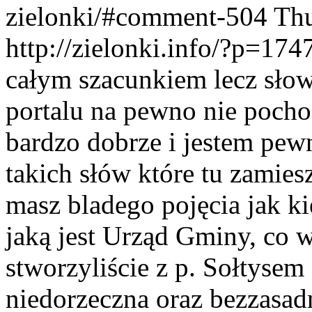
zielonki/#comment-504
Thu
http://zielonki.info/?p=1
całym szacunkiem lecz słow
portalu na pewno nie pocho
bardzo dobrze i jestem pewn
takich słów które tu zamies
masz bladego pojęcia jak kie
jaką jest Urząd Gminy, co 
stworzyliście z p. Sołtysem
niedorzeczna oraz bezzasad