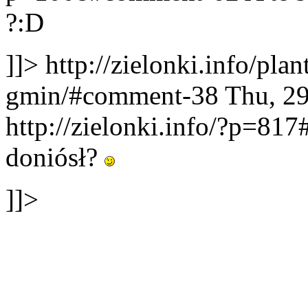
?:D
]]>
http://zielonki.info/pla
gmin/#comment-38
Thu, 2
http://zielonki.info/?p=8
doniósł?
]]>