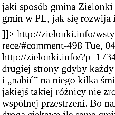
jaki sposób gmina Zielonki
gmin w PL, jak się rozwija 
]]>
http://zielonki.info/w
rece/#comment-498
Tue, 0
http://zielonki.info/?p=1
drugiej strony gdyby każdy 
i „nabić” na niego kilka śm
jakiejś takiej różnicy nie z
wspólnej przestrzeni. Bo na
drogą ciekawe ile sama gmin