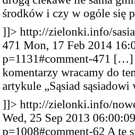
środków i czy w ogóle się 
]]>
http://zielonki.info/sa
471
Mon, 17 Feb 2014 16:
p=1131#comment-471
[…]
komentarzy wracamy do tem
artykule „Sąsiad sąsiadowi
]]>
http://zielonki.info/no
Wed, 25 Sep 2013 06:00:0
p=1008#comment-62
A te 