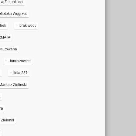
a w Zielonkach
blioteka Węgrzce
drek
brak wody
RMATA
a Murowana
Januszowice
a
linia 237
Mariusz Zieliński
E
ra
Zielonki
i