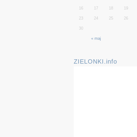
16
17
18
19
23
24
25
26
30
« maj
ZIELONKI.info