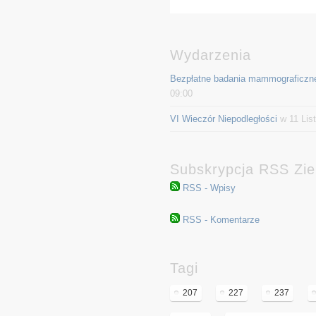
Wydarzenia
Bezpłatne badania mammograficzn
09:00
VI Wieczór Niepodległości
w 11 Lis
Subskrypcja RSS Ziel
RSS - Wpisy
RSS - Komentarze
Tagi
207
227
237