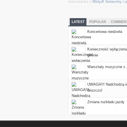
mieszkanka o
Wstyd! Śmiecimy i 
LATEST
POPULAR
COMMEN
Koncertowa niedziela
Konieczność wyłączenia
gminie
Warsztaty muzyczne z
UWAGA!!! Nadchodzą i
deszczu!
Zmiana rozkładu jazdy