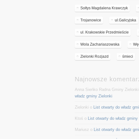
Sołtys Magdalena Krawczyk
Trojanowice
ul.Galicyjska
ul. Krakowskie Przedmieście
Wola Zachariaszowska
Wę
Zielonki Rozjazd
śmieci
Najnowsze komentar
Anna Sieńko Radna Gminy Zielonk
władz gminy Zielonki
Zielonki o
List otwarty do władz gmi
Ktoś o
List otwarty do władz gminy 
Mariusz o
List otwarty do władz gm