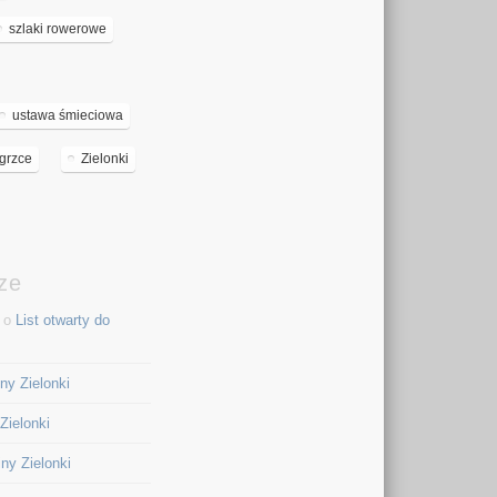
szlaki rowerowe
ustawa śmieciowa
grzce
Zielonki
ze
i o
List otwarty do
ny Zielonki
Zielonki
iny Zielonki