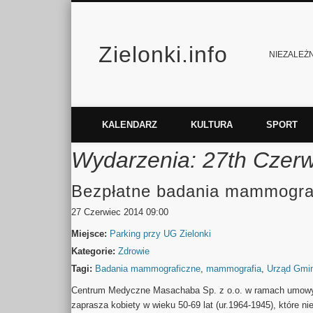
Zielonki.info
Facebook
Vimeo
NIEZALEŻNY
KALENDARZ
KULTURA
SPORT
Wydarzenia: 27th Czer
Bezpłatne badania mammogra
27 Czerwiec 2014 09:00
Miejsce:
Parking przy UG Zielonki
Kategorie:
Zdrowie
Tagi:
Badania mammograficzne
,
mammografia
,
Urząd Gmin
Centrum Medyczne Masachaba Sp. z o.o. w ramach umow
zaprasza kobiety w wieku 50-69 lat (ur.1964-1945), które n