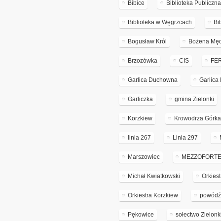
Bibice
Biblioteka Publiczn
Biblioteka w Węgrzcach
Bi
Bogusław Król
Bożena Mę
Brzozówka
CIS
FE
Garlica Duchowna
Garlic
Garliczka
gmina Zielonki
Korzkiew
Krowodrza Górk
linia 267
Linia 297
Marszowiec
MEZZOFORT
Michał Kwiatkowski
Orkiest
Orkiestra Korzkiew
powódź 
Pękowice
sołectwo Zielonk