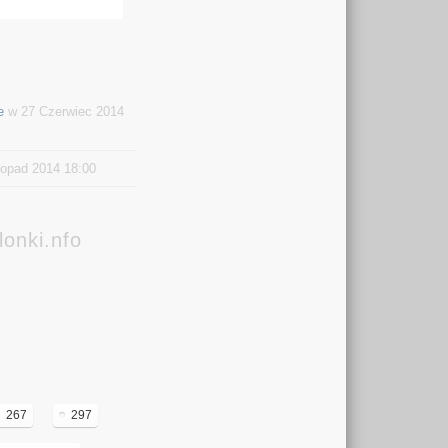
e
w 27 Czerwiec 2014
topad 2014 18:00
onki.nfo
267
297