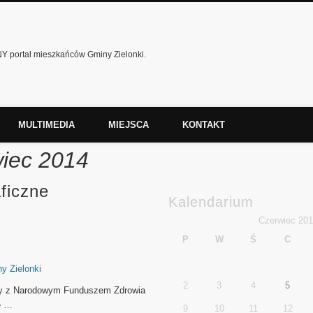
 portal mieszkańców Gminy Zielonki.
MULTIMEDIA
MIEJSCA
KONTAKT
wiec 2014
ficzne
Kalendarium
Czerwiec 20
P
W
Ś
C
y Zielonki
2
3
4
5
y z Narodowym Funduszem Zdrowia
ie …
9
10
11
12