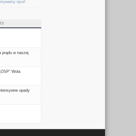
umywamy ręce!
TS
 prądu w naszej
 „OSP” Wola
ntensywne opady