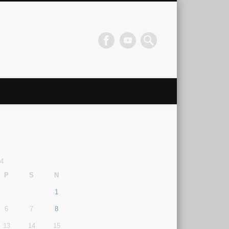
14
P
S
N
1
6
7
8
13
14
15