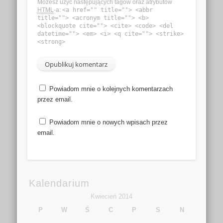
Możesz użyć następujących tagów oraz atrybutów
HTML
-a:
<a href="" title=""> <abbr
title=""> <acronym title=""> <b>
<blockquote cite=""> <cite> <code> <del
datetime=""> <em> <i> <q cite=""> <strike>
<strong>
Powiadom mnie o kolejnych komentarzach
przez email.
Powiadom mnie o nowych wpisach przez
email.
Kalendarium
Kwiecień 2014
P
W
Ś
C
P
S
N