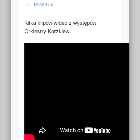
Multimedia
Kilka klipów wideo z występów
Orkiestry Korzkiew.