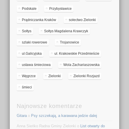
Podskale
Przybysławice
Prądniczanka Kraków
sołectwo Zielonki
Sołtys
Sołtys Magdalena Krawczyk
szlaki rowerowe
Trojanowice
ul.Galicyjska
ul. Krakowskie Przedmieście
ustawa śmieciowa
Wola Zachariaszowska
Węgrzce
Zielonki
Zielonki Rozjazd
śmieci
Najnowsze komentarze
Gitara
o
Psy szczekają, a karawana jedzie dalej
Anna Sieńko Radna Gminy Zielonki o
List otwarty do