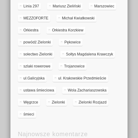
Linia 297
Mariusz Zieliński
Marszowiec
MEZZOFORTE
Michał Kwiatkowski
Orkiestra
Orkiestra Korzkiew
powódź Zielonki
Pękowice
sołectwo Zielonki
Sołtys Magdalena Krawczyk
szlaki rowerowe
Trojanowice
ul.Galicyjska
ul. Krakowskie Przedmieście
ustawa śmieciowa
Wola Zachariaszowska
Węgrzce
Zielonki
Zielonki Rozjazd
śmieci
Najnowsze komentarze