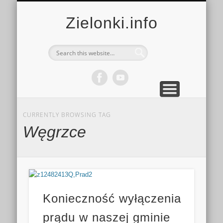
MULTIMEDIA
KALENDARZ
KONTAKT
KULTURA
MIEJSCA
SPORT
Zielonki.info
CURRENTLY BROWSING TAG
Węgrzce
Konieczność wyłączenia
prądu w naszej gminie