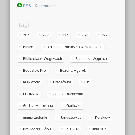
RSS - Komentarze
Tagi
207
227
237
267
297
Bibice
Biblioteka Publiczna w Zielonkach
Biblioteka w Węgrzcach
Biblioteka Węgrzce
Bogusław Król
Bożena Mędrek
brak wody
Brzozówka
CIS
FERMATA
Garlica Duchowna
Garlica Murowana
Garliczka
gmina Zielonki
Januszowice
Korzkiew
Krowodrza Górka
linia 237
linia 267