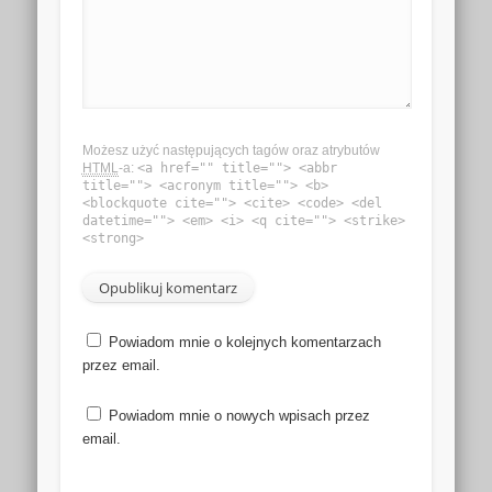
Możesz użyć następujących tagów oraz atrybutów
HTML
-a:
<a href="" title=""> <abbr
title=""> <acronym title=""> <b>
<blockquote cite=""> <cite> <code> <del
datetime=""> <em> <i> <q cite=""> <strike>
<strong>
Powiadom mnie o kolejnych komentarzach
przez email.
Powiadom mnie o nowych wpisach przez
email.