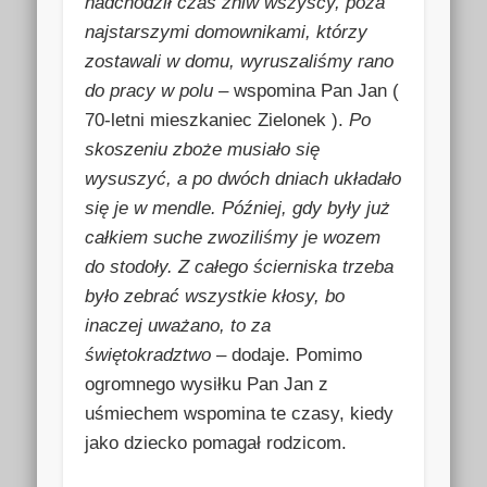
nadchodził czas żniw wszyscy, poza
najstarszymi domownikami, którzy
zostawali w domu, wyruszaliśmy rano
do pracy w polu
– wspomina Pan Jan (
70-letni mieszkaniec Zielonek ).
Po
skoszeniu zboże musiało się
wysuszyć, a po dwóch dniach układało
się je w mendle. Później, gdy były już
całkiem suche zwoziliśmy je wozem
do stodoły. Z całego ścierniska trzeba
było zebrać wszystkie kłosy, bo
inaczej uważano, to za
świętokradztwo
– dodaje. Pomimo
ogromnego wysiłku Pan Jan z
uśmiechem wspomina te czasy, kiedy
jako dziecko pomagał rodzicom.