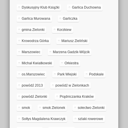
Dyskusyjny Klub Książki
Garlica Duchowna
Garlica Murowana
Garliczka
gmina Zielonki
Korzkiew
Krowodrza Górka
Mariusz Zieliński
Marszowiec
Marzena Gadzik-Wójcik
Michał Kwiatkowski
Orkiestra
os.Marszowiec
Park Wiejski
Podskale
powódź 2013
powódź w Zielonkach
powódź Zielonki
Prądniczanka Kraków
smok
smok Zielonek
sołectwo Zielonki
Sołtys Magdalena Krawczyk
szlaki rowerowe