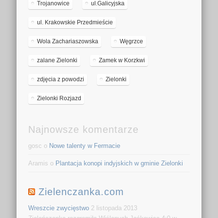
Trojanowice
ul.Galicyjska
ul. Krakowskie Przedmieście
Wola Zachariaszowska
Węgrzce
zalane Zielonki
Zamek w Korzkwi
zdjęcia z powodzi
Zielonki
Zielonki Rozjazd
Najnowsze komentarze
gosc o
Nowe talenty w Fermacie
Aramis o
Plantacja konopi indyjskich w gminie Zielonki
Zielenczanka.com
Wreszcie zwycięstwo
2 listopada 2013