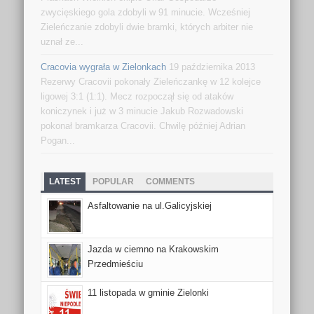
zwycięskiego gola zdobyli w 91 minucie. Wcześniej
Zieleńczanie zdobyli dwie bramki, których arbiter nie
uznał ze...
Cracovia wygrała w Zielonkach
19 października 2013
Rezerwy Cracovii pokonały Zieleńczankę w 12 kolejce
ligowej 3:1 (1:1). Mecz rozpoczął się od ataków
koniczynek i już w 3 minucie Jakub Rozwadowski
pokonał bramkarza Cracovii. Chwilę później Adrian
Pogan...
LATEST
POPULAR
COMMENTS
Asfaltowanie na ul.Galicyjskiej
Jazda w ciemno na Krakowskim
Przedmieściu
11 listopada w gminie Zielonki