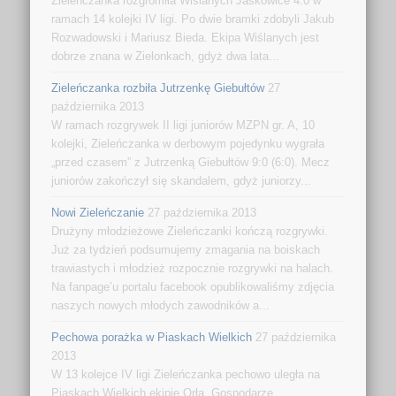
Zieleńczanka rozgromiła Wiślanych Jaśkowice 4:0 w
ramach 14 kolejki IV ligi. Po dwie bramki zdobyli Jakub
Rozwadowski i Mariusz Bieda. Ekipa Wiślanych jest
dobrze znana w Zielonkach, gdyż dwa lata...
Zieleńczanka rozbiła Jutrzenkę Giebułtów
27
października 2013
W ramach rozgrywek II ligi juniorów MZPN gr. A, 10
kolejki, Zieleńczanka w derbowym pojedynku wygrała
„przed czasem” z Jutrzenką Giebułtów 9:0 (6:0). Mecz
juniorów zakończył się skandalem, gdyż juniorzy...
Nowi Zieleńczanie
27 października 2013
Drużyny młodzieżowe Zieleńczanki kończą rozgrywki.
Już za tydzień podsumujemy zmagania na boiskach
trawiastych i młodzież rozpocznie rozgrywki na halach.
Na fanpage’u portalu facebook opublikowaliśmy zdjęcia
naszych nowych młodych zawodników a...
Pechowa porażka w Piaskach Wielkich
27 października
2013
W 13 kolejce IV ligi Zieleńczanka pechowo uległa na
Piaskach Wielkich ekipie Orła. Gospodarze