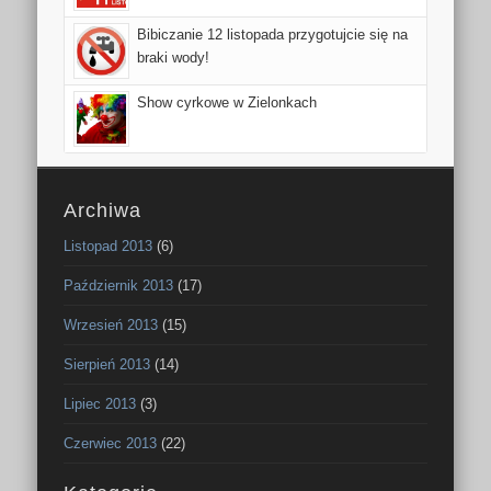
Bibiczanie 12 listopada przygotujcie się na
braki wody!
Show cyrkowe w Zielonkach
Archiwa
Listopad 2013
(6)
Październik 2013
(17)
Wrzesień 2013
(15)
Sierpień 2013
(14)
Lipiec 2013
(3)
Czerwiec 2013
(22)