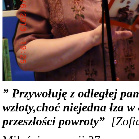
” Przywołuję z odległej pam
wzloty,choć niejedna łza w 
przeszłości powroty”
[Zofi