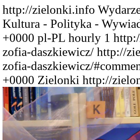
http://zielonki.info
Wydarze
Kultura - Polityka - Wywia
+0000
pl-PL
hourly
1
http:
zofia-daszkiewicz/
http://z
zofia-daszkiewicz/#commen
+0000
Zielonki
http://ziel