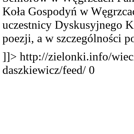
Koła Gospodyń w Węgrzcac
uczestnicy Dyskusyjnego K
poezji, a w szczególności po
]]>
http://zielonki.info/wie
daszkiewicz/feed/
0