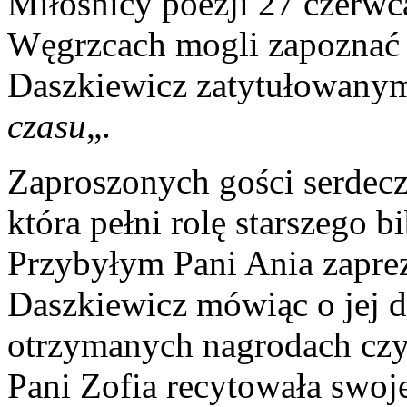
Miłośnicy poezji 27 czerwc
Węgrzcach mogli zapoznać 
Daszkiewicz zatytułowany
czasu
„.
Zaproszonych gości serdecz
która pełni rolę starszego b
Przybyłym Pani Ania zaprez
Daszkiewicz mówiąc o jej 
otrzymanych nagrodach czy 
Pani Zofia recytowała swoje