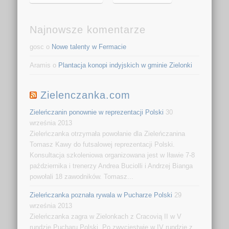
Najnowsze komentarze
gosc o
Nowe talenty w Fermacie
Aramis o
Plantacja konopi indyjskich w gminie Zielonki
Zielenczanka.com
Zieleńczanin ponownie w reprezentacji Polski
30
września 2013
Zieleńczanka otrzymała powołanie dla Zieleńczanina
Tomasz Kawy do futsalowej reprezentacji Polski.
Konsultacja szkoleniowa organizowana jest w Iławie 7-8
października i trenerzy Andrea Buciolli i Andrzej Bianga
powołali 18 zawodników. Tomasz...
Zieleńczanka poznała rywala w Pucharze Polski
29
września 2013
Zieleńczanka zagra w Zielonkach z Cracovią II w V
rundzie Pucharu Polski. Po zwycięstwie w IV rundzie z