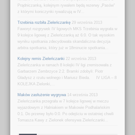
Prądniczanką, kolejnym rywalem będą rezerwy „Pasów”
z którymi koniczynki rywalizują w IV...
Trzebinia rozbiła Zieleńczankę
29 września 2013
Faworyt rozgrywek IV ligowych MKS Trzebinia wygrała w
9 kolejce ligowej z Zieleńczanką aż 6:0. O tak wysokim
wyniku spotkania zdecydowała skandaliczna decyzja
arbitra spotkania, który już w 18minucie spotkania...
Kolejny remis Zieleńczanki
22 września 2013
Zieleńczanka w ramach 8 kolejki IV ligi zremisowała z
Garbarzem Zembrzyce 2:2. Bramki zdobyli: Piotr
Gładysz z rzutu wolnego i Mariusz Bieda. IV LIGA – 8
KOLEJKA Zielonki,...
Maków zasłużenie wygrywa
14 września 2013
Zieleńczanka przegrała w 7 kolejce ligowej w meczu
wyjazdowym z Halniakiem w Makowie Podhalańskim
0:1. Do przerwy było 0:0. Po odejściu w ostatniej chwili
Tomasza Kawy z Zielonek ofensywa Zieleńczanki...