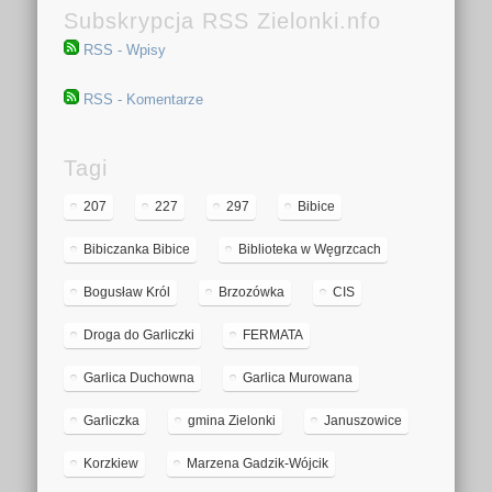
Subskrypcja RSS Zielonki.nfo
RSS - Wpisy
RSS - Komentarze
Tagi
207
227
297
Bibice
Bibiczanka Bibice
Biblioteka w Węgrzcach
Bogusław Król
Brzozówka
CIS
Droga do Garliczki
FERMATA
Garlica Duchowna
Garlica Murowana
Garliczka
gmina Zielonki
Januszowice
Korzkiew
Marzena Gadzik-Wójcik