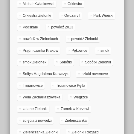
Michał Kwiatkowski
Orkiestra
Orkiestra Zielonki
Owczary I
Park Wiejski
Podskale
powódź 2013
powódź w Zielonkach
powódź Zielonki
Prądniczanka Kraków
Pękowice
smok
smok Zielonek
Sobótki
Sobótki Zielonki
Sołtys Magdalena Krawczyk
szlaki rowerowe
Trojanowice
Trojanowice Pętla
Wola Zachariaszowska
Węgrzce
zalane Zielonki
Zamek w Korzkwi
zdjęcia z powodzi
Zieleńczanka
Zieleńczanka Zielonki
Zielonki Rozjazd