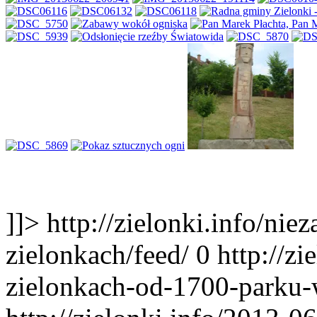
]]>
http://zielonki.info/ni
zielonkach/feed/
0
http://z
zielonkach-od-1700-parku-