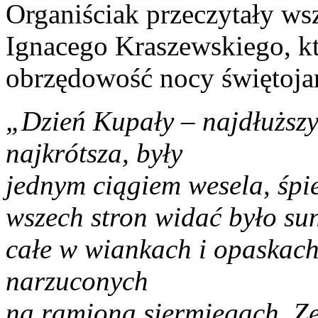
Organiściak przeczytały ws
Ignacego Kraszewskiego, kt
obrzędowość nocy świętojań
„Dzień Kupały – najdłuższy
najkrótsza, były
jednym ciągiem wesela, śpi
wszech stron widać było sun
całe w wiankach i opaskach
narzuconych
na ramiona siermięgach. Ze