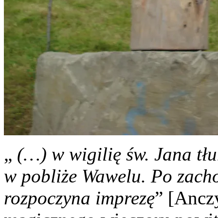
„
(…) w wigilię św. Jana tł
w pobliże Wawelu. Po zacho
rozpoczyna imprezę
” [Ancz