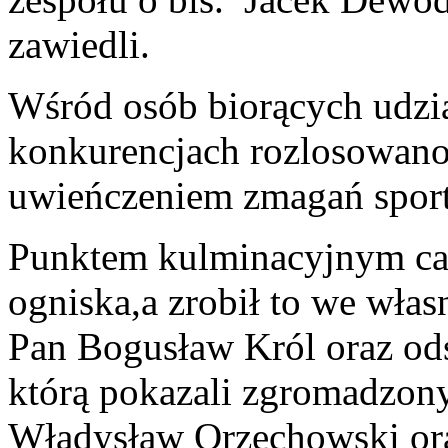
zawiedli.
Wśród osób biorących udzi
konkurencjach rozlosowano 
uwieńczeniem zmagań spor
Punktem kulminacyjnym cał
ogniska,a zrobił to we wła
Pan Bogusław Król oraz ods
którą pokazali zgromadzon
Władysław Orzechowski or