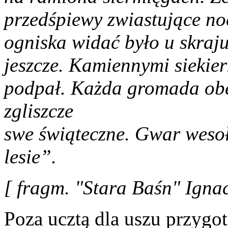
przedśpiewy zwiastujące n
ogniska widać było u skraj
jeszcze. Kamiennymi siekie
podpał. Każda gromada ob
zgliszcze
swe świąteczne. Gwar wesoł
lesie”.
[ fragm. "Stara Baśn" Igna
Poza ucztą dla uszu przygo