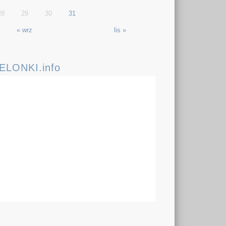
28
29
30
31
« wrz
lis »
IELONKI.info