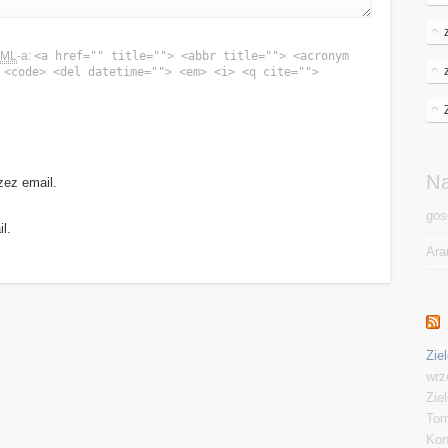
TML
-a:
<a href="" title=""> <abbr title=""> <acronym
 <code> <del datetime=""> <em> <i> <q cite="">
N
zez email.
gos
l.
Ara
Zie
wrz
Zie
Tom
Kon