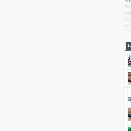
Mak
Zie
wyj
0:1
Tom
L