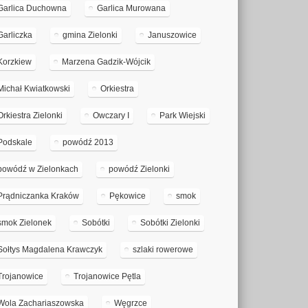
Garlica Duchowna
Garlica Murowana
Garliczka
gmina Zielonki
Januszowice
Korzkiew
Marzena Gadzik-Wójcik
Michał Kwiatkowski
Orkiestra
Orkiestra Zielonki
Owczary I
Park Wiejski
Podskale
powódź 2013
powódź w Zielonkach
powódź Zielonki
Prądniczanka Kraków
Pękowice
smok
smok Zielonek
Sobótki
Sobótki Zielonki
Sołtys Magdalena Krawczyk
szlaki rowerowe
Trojanowice
Trojanowice Pętla
Wola Zachariaszowska
Węgrzce