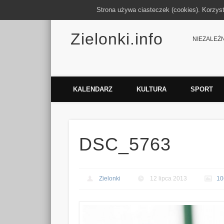
Strona używa ciasteczek (cookies). Korzys
Zielonki.info
Facebook
Vimeo
NIEZALEŻNY
KALENDARZ
KULTURA
SPORT
DSC_5763
Zielonki
12 lipca 2013
10