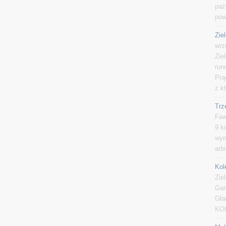
paź
pow
Zie
wrz
Zie
run
Prą
z k
Trz
Faw
9 k
wyn
arb
Kol
Zie
Gar
Gła
KOL