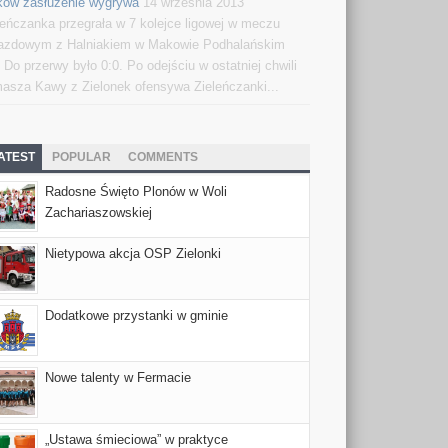
ów zasłużenie wygrywa
14 września 2013
leńczanka przegrała w 7 kolejce ligowej w meczu
azdowym z Halniakiem w Makowie Podhalańskim
. Do przerwy było 0:0. Po odejściu w ostatniej chwili
asza Kawy z Zielonek ofensywa Zieleńczanki...
ATEST
POPULAR
COMMENTS
Radosne Święto Plonów w Woli
Zachariaszowskiej
Nietypowa akcja OSP Zielonki
Dodatkowe przystanki w gminie
Nowe talenty w Fermacie
„Ustawa śmieciowa” w praktyce