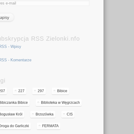
bskrypcja RSS Zielonki.nfo
RSS - Wpisy
RSS - Komentarze
gi
207
227
297
Bibice
Bibiczanka Bibice
Biblioteka w Węgrzcach
Bogusław Król
Brzozówka
CIS
Droga do Garliczki
FERMATA