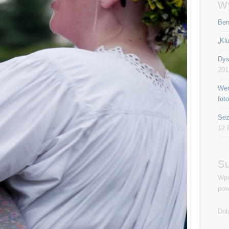
W
Ben
„Kl
Dys
201
Wer
fot
Sez
12 
Su
Wpr
pow
Doł