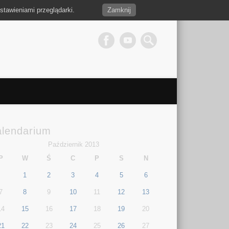
stawieniami przeglądarki.
Zamknij
alendarium
Październik 2013
P
W
Ś
C
P
S
N
1
2
3
4
5
6
7
8
9
10
11
12
13
14
15
16
17
18
19
20
21
22
23
24
25
26
27