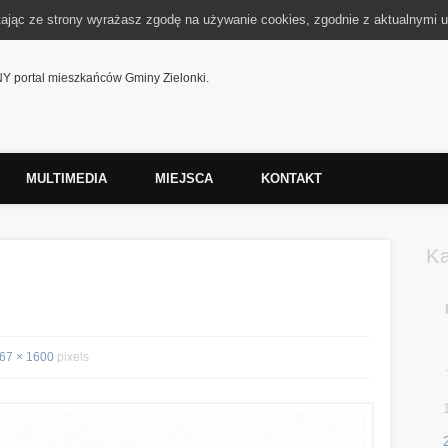
tając ze strony wyrażasz zgodę na używanie cookies, zgodnie z aktualnymi u
 portal mieszkańców Gminy Zielonki.
MULTIMEDIA
MIEJSCA
KONTAKT
K
67 × 1600
pixels