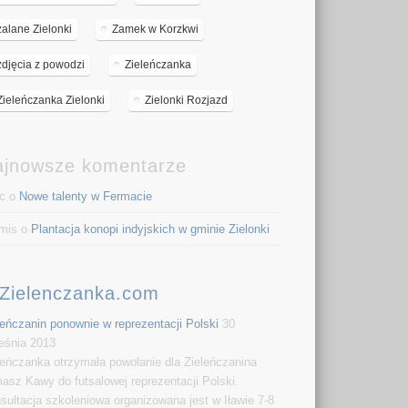
zalane Zielonki
Zamek w Korzkwi
zdjęcia z powodzi
Zieleńczanka
Zieleńczanka Zielonki
Zielonki Rozjazd
ajnowsze komentarze
c o
Nowe talenty w Fermacie
mis o
Plantacja konopi indyjskich w gminie Zielonki
Zielenczanka.com
leńczanin ponownie w reprezentacji Polski
30
eśnia 2013
leńczanka otrzymała powołanie dla Zieleńczanina
asz Kawy do futsalowej reprezentacji Polski.
sultacja szkoleniowa organizowana jest w Iławie 7-8