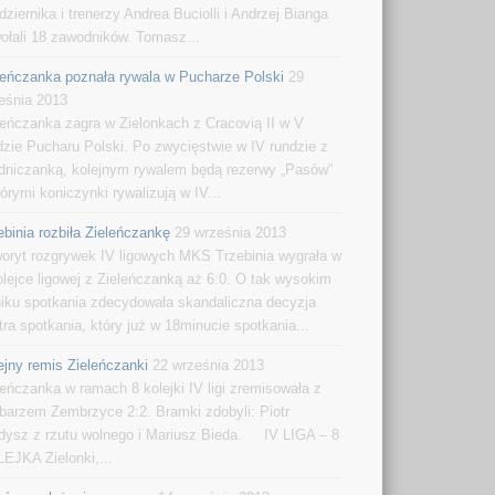
dziernika i trenerzy Andrea Buciolli i Andrzej Bianga
ołali 18 zawodników. Tomasz...
leńczanka poznała rywala w Pucharze Polski
29
eśnia 2013
leńczanka zagra w Zielonkach z Cracovią II w V
dzie Pucharu Polski. Po zwycięstwie w IV rundzie z
dniczanką, kolejnym rywalem będą rezerwy „Pasów”
tórymi koniczynki rywalizują w IV...
ebinia rozbiła Zieleńczankę
29 września 2013
oryt rozgrywek IV ligowych MKS Trzebinia wygrała w
olejce ligowej z Zieleńczanką aż 6:0. O tak wysokim
iku spotkania zdecydowała skandaliczna decyzja
itra spotkania, który już w 18minucie spotkania...
ejny remis Zieleńczanki
22 września 2013
leńczanka w ramach 8 kolejki IV ligi zremisowała z
barzem Zembrzyce 2:2. Bramki zdobyli: Piotr
dysz z rzutu wolnego i Mariusz Bieda. IV LIGA – 8
EJKA Zielonki,...