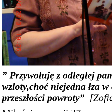
” Przywołuję z odległej pam
wzloty,choć niejedna łza w 
przeszłości powroty”
[Zofi