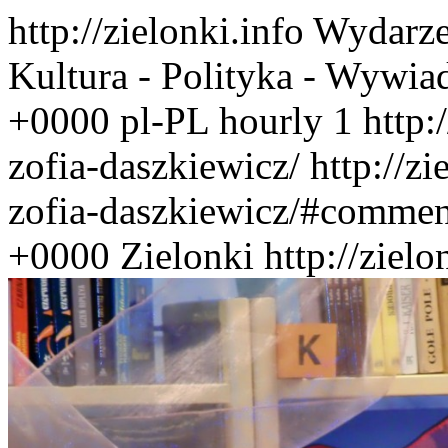
http://zielonki.info
Wydarze
Kultura - Polityka - Wywia
+0000
pl-PL
hourly
1
http:
zofia-daszkiewicz/
http://z
zofia-daszkiewicz/#commen
+0000
Zielonki
http://ziel