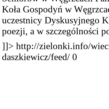
Koła Gospodyń w Węgrzcac
uczestnicy Dyskusyjnego K
poezji, a w szczególności po
]]>
http://zielonki.info/wie
daszkiewicz/feed/
0