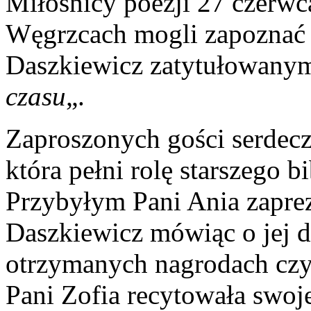
Miłośnicy poezji 27 czerwc
Węgrzcach mogli zapoznać 
Daszkiewicz zatytułowany
czasu
„.
Zaproszonych gości serdecz
która pełni rolę starszego b
Przybyłym Pani Ania zaprez
Daszkiewicz mówiąc o jej 
otrzymanych nagrodach czy 
Pani Zofia recytowała swoje