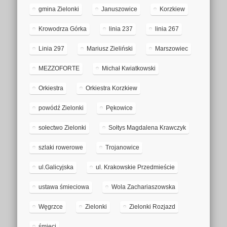
gmina Zielonki
Januszowice
Korzkiew
Krowodrza Górka
linia 237
linia 267
Linia 297
Mariusz Zieliński
Marszowiec
MEZZOFORTE
Michał Kwiatkowski
Orkiestra
Orkiestra Korzkiew
powódź Zielonki
Pękowice
sołectwo Zielonki
Sołtys Magdalena Krawczyk
szlaki rowerowe
Trojanowice
ul.Galicyjska
ul. Krakowskie Przedmieście
ustawa śmieciowa
Wola Zachariaszowska
Węgrzce
Zielonki
Zielonki Rozjazd
śmieci