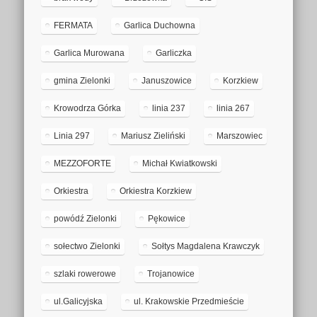
FERMATA
Garlica Duchowna
Garlica Murowana
Garliczka
gmina Zielonki
Januszowice
Korzkiew
Krowodrza Górka
linia 237
linia 267
Linia 297
Mariusz Zieliński
Marszowiec
MEZZOFORTE
Michał Kwiatkowski
Orkiestra
Orkiestra Korzkiew
powódź Zielonki
Pękowice
sołectwo Zielonki
Sołtys Magdalena Krawczyk
szlaki rowerowe
Trojanowice
ul.Galicyjska
ul. Krakowskie Przedmieście