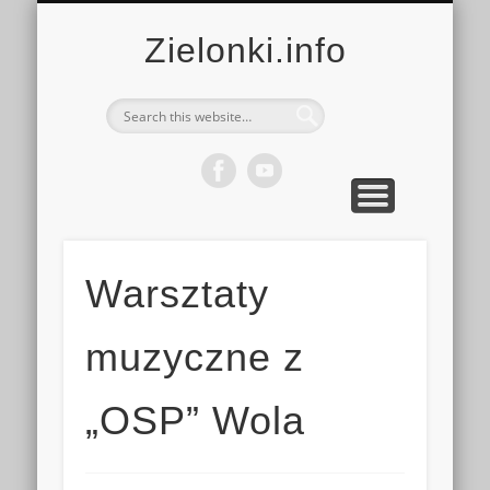
MULTIMEDIA
KALENDARZ
KONTAKT
KULTURA
MIEJSCA
SPORT
Zielonki.info
Warsztaty
muzyczne z
„OSP” Wola