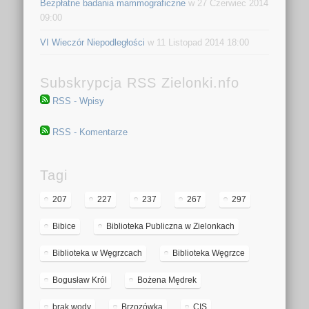
Bezpłatne badania mammograficzne
w 27 Czerwiec 2014
09:00
VI Wieczór Niepodległości
w 11 Listopad 2014 18:00
Subskrypcja RSS Zielonki.nfo
RSS - Wpisy
RSS - Komentarze
Tagi
207
227
237
267
297
Bibice
Biblioteka Publiczna w Zielonkach
Biblioteka w Węgrzcach
Biblioteka Węgrzce
Bogusław Król
Bożena Mędrek
brak wody
Brzozówka
CIS