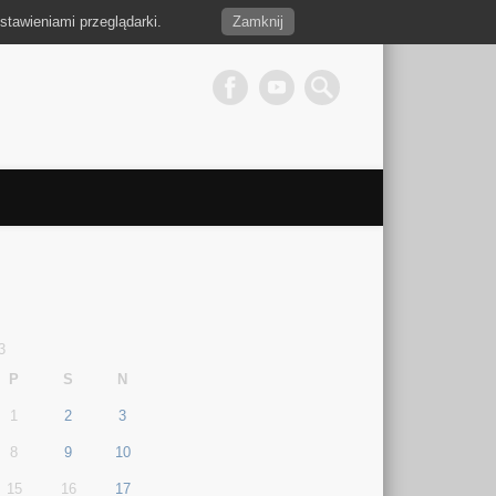
stawieniami przeglądarki.
Zamknij
3
P
S
N
1
2
3
8
9
10
15
16
17