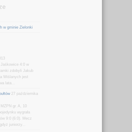
ze
ch w gminie Zielonki
013
 Jaśkowice 4:0 w
bramki zdobyli Jakub
a Wiślanych jest
a lata...
bułtów
27 października
w MZPN gr. A, 10
pojedynku wygrała
ów 9:0 (6:0). Mecz
dyż juniorzy...