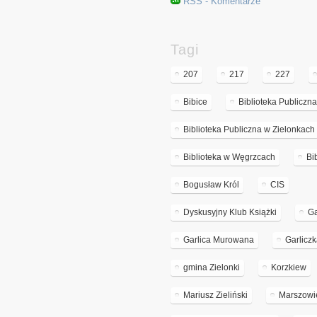
RSS - Komentarze
Tagi
207
217
227
Bibice
Biblioteka Publicz
Biblioteka Publiczna w Zielonkach
Biblioteka w Węgrzcach
Bi
Bogusław Król
CIS
Dyskusyjny Klub Książki
Ga
Garlica Murowana
Garlicz
gmina Zielonki
Korzkiew
Mariusz Zieliński
Marszowi