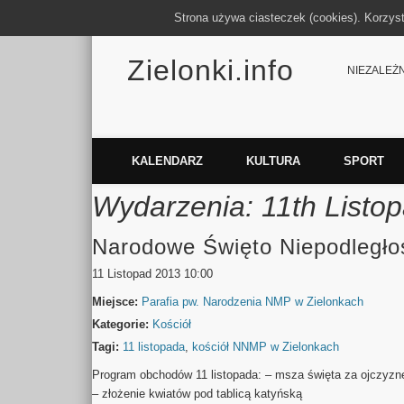
Strona używa ciasteczek (cookies). Korzys
Zielonki.info
Facebook
Vimeo
NIEZALEŻNY
KALENDARZ
KULTURA
SPORT
Wydarzenia: 11th Listo
Narodowe Święto Niepodległośc
11 Listopad 2013 10:00
Miejsce:
Parafia pw. Narodzenia NMP w Zielonkach
Kategorie:
Kościół
Tagi:
11 listopada
,
kościół NNMP w Zielonkach
Program obchodów 11 listopada: – msza święta za ojczyznę
– złożenie kwiatów pod tablicą katyńską