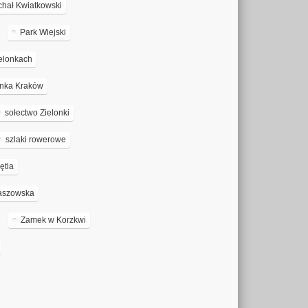
chał Kwiatkowski
Park Wiejski
elonkach
anka Kraków
sołectwo Zielonki
szlaki rowerowe
ętla
aszowska
Zamek w Korzkwi