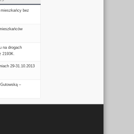
TS
 mieszkańcy bez
 mieszkańców
hu na drogach
z 2193K.
niach 29-31.10.2013
ą Gutowską –