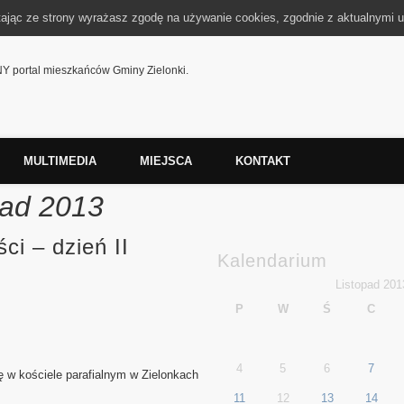
tając ze strony wyrażasz zgodę na używanie cookies, zgodnie z aktualnymi u
 portal mieszkańców Gminy Zielonki.
MULTIMEDIA
MIEJSCA
KONTAKT
pad 2013
i – dzień II
Kalendarium
Listopad 201
P
W
Ś
C
4
5
6
7
 w kościele parafialnym w Zielonkach
11
12
13
14