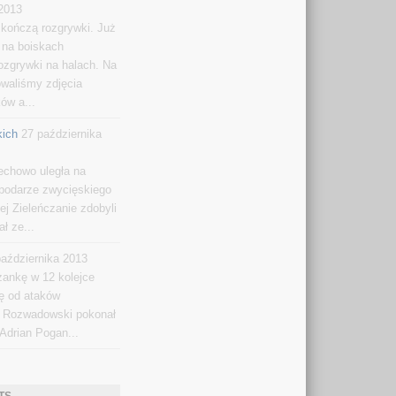
 2013
kończą rozgrywki. Już
 na boiskach
rozgrywki na halach. Na
owaliśmy zdjęcia
ów a...
kich
27 października
pechowo uległa na
spodarze zwycięskiego
ej Zieleńczanie zdobyli
ał ze...
października 2013
zankę w 12 kolejce
ię od ataków
b Rozwadowski pokonał
 Adrian Pogan...