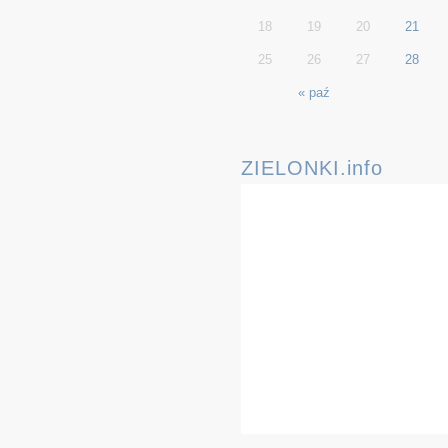
18
19
20
21
25
26
27
28
« paź
ZIELONKI.info