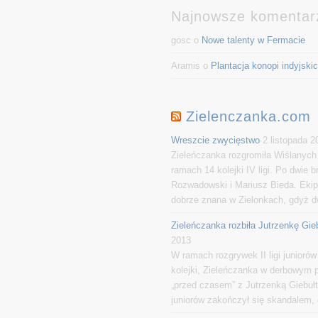
Najnowsze komentar
gosc o
Nowe talenty w Fermacie
Aramis o
Plantacja konopi indyjski
Zielenczanka.com
Wreszcie zwycięstwo
2 listopada 2
Zieleńczanka rozgromiła Wiślanych
ramach 14 kolejki IV ligi. Po dwie 
Rozwadowski i Mariusz Bieda. Ekip
dobrze znana w Zielonkach, gdyż dw
Zieleńczanka rozbiła Jutrzenkę Gie
2013
W ramach rozgrywek II ligi junioró
kolejki, Zieleńczanka w derbowym 
„przed czasem” z Jutrzenką Giebułt
juniorów zakończył się skandalem, g