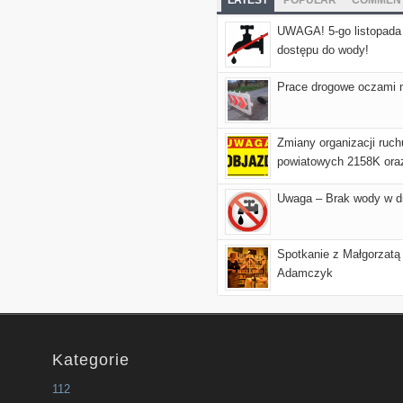
LATEST
POPULAR
COMMEN
UWAGA! 5-go listopada
dostępu do wody!
Prace drogowe oczami
Zmiany organizacji ruc
powiatowych 2158K ora
Uwaga – Brak wody w d
Spotkanie z Małgorzat
Adamczyk
Kategorie
112