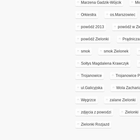
Marzena Gadzik-Wójcik
Mi
Orkiestra
os.Marszowiec
powódź 2013
powódź w Zi
powódź Zielonki
Prądnicz
smok
smok Zielonek
Sołtys Magdalena Krawczyk
Trojanowice
Trojanowice P
ul.Galicyjska
Wola Zachari
Węgrzce
zalane Zielonki
zdjęcia z powodzi
Zielonki
Zielonki Rozjazd