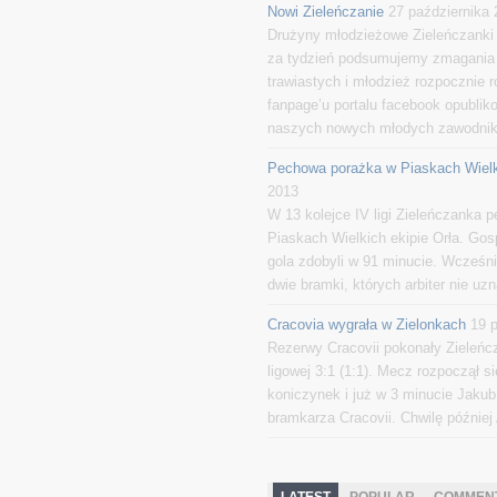
Nowi Zieleńczanie
27 października
Drużyny młodzieżowe Zieleńczanki 
za tydzień podsumujemy zmagania
trawiastych i młodzież rozpocznie 
fanpage’u portalu facebook opublik
naszych nowych młodych zawodnik
Pechowa porażka w Piaskach Wiel
2013
W 13 kolejce IV ligi Zieleńczanka 
Piaskach Wielkich ekipie Orła. Go
gola zdobyli w 91 minucie. Wcześni
dwie bramki, których arbiter nie uzn
Cracovia wygrała w Zielonkach
19 
Rezerwy Cracovii pokonały Zieleńc
ligowej 3:1 (1:1). Mecz rozpoczął s
koniczynek i już w 3 minucie Jaku
bramkarza Cracovii. Chwilę później