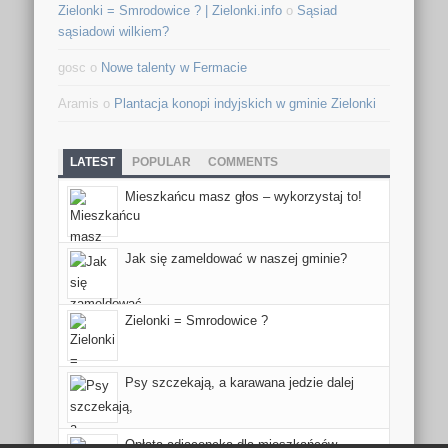
Zielonki = Smrodowice ? | Zielonki.info
o
Sąsiad
sąsiadowi wilkiem?
gosc o
Nowe talenty w Fermacie
Aramis o
Plantacja konopi indyjskich w gminie Zielonki
LATEST
POPULAR
COMMENTS
Mieszkańcu masz głos – wykorzystaj to!
Jak się zameldować w naszej gminie?
Zielonki = Smrodowice ?
Psy szczekają, a karawana jedzie dalej
Opłata adiacencka dla mieszkańców