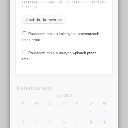
datetime=""> <em> <i> <q cite=""> <strike>
<strong>
Powiadom mnie o kolejnych komentarzach
przez email.
Powiadom mnie o nowych wpisach przez
email.
Kalendarium
Luty 2014
P
W
Ś
C
P
S
N
1
2
3
4
5
6
7
8
9