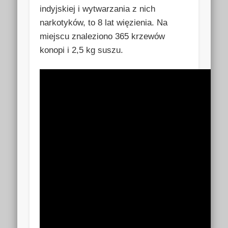
indyjskiej i wytwarzania z nich
narkotyków, to 8 lat więzienia. Na
miejscu znaleziono 365 krzewów
konopi i 2,5 kg suszu.