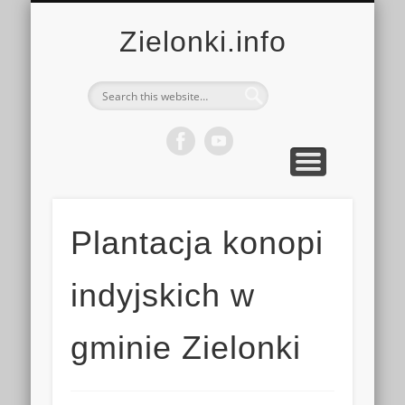
MULTIMEDIA
KALENDARZ
KONTAKT
KULTURA
MIEJSCA
SPORT
Zielonki.info
Plantacja konopi
indyjskich w
gminie Zielonki