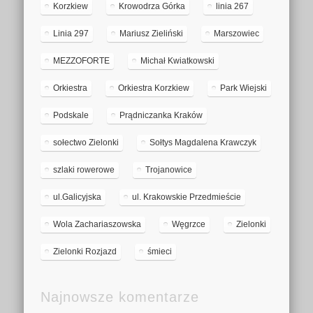
Korzkiew
Krowodrza Górka
linia 267
Linia 297
Mariusz Zieliński
Marszowiec
MEZZOFORTE
Michał Kwiatkowski
Orkiestra
Orkiestra Korzkiew
Park Wiejski
Podskale
Prądniczanka Kraków
sołectwo Zielonki
Sołtys Magdalena Krawczyk
szlaki rowerowe
Trojanowice
ul.Galicyjska
ul. Krakowskie Przedmieście
Wola Zachariaszowska
Węgrzce
Zielonki
Zielonki Rozjazd
śmieci
Najnowsze komentarze