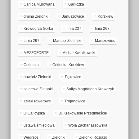
Garlica Murowana
Garliczka
gmina Zielonki
Januszowice
Korzkiew
Krowodrza Górka
linia 237
linia 267
Linia 297
Mariusz Zieliński
Marszowiec
MEZZOFORTE
Michał Kwiatkowski
Orkiestra
Orkiestra Korzkiew
powódź Zielonki
Pękowice
sołectwo Zielonki
Sołtys Magdalena Krawczyk
szlaki rowerowe
Trojanowice
ul.Galicyjska
ul. Krakowskie Przedmieście
ustawa śmieciowa
Wola Zachariaszowska
Węgrzce
Zielonki
Zielonki Rozjazd