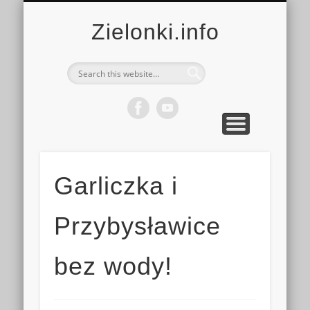
MULTIMEDIA
KALENDARZ
KONTAKT
KULTURA
MIEJSCA
SPORT
Zielonki.info
Garliczka i
Przybysławice
bez wody!