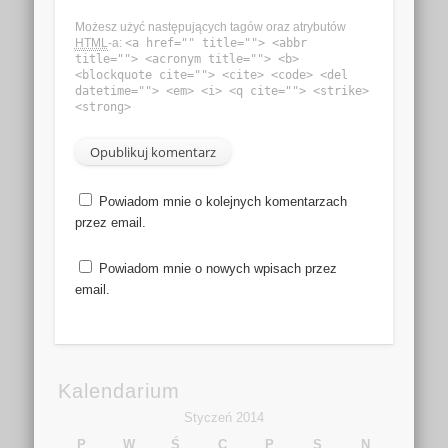
Możesz użyć następujących tagów oraz atrybutów
HTML
-a:
<a href="" title=""> <abbr
title=""> <acronym title=""> <b>
<blockquote cite=""> <cite> <code> <del
datetime=""> <em> <i> <q cite=""> <strike>
<strong>
Powiadom mnie o kolejnych komentarzach
przez email.
Powiadom mnie o nowych wpisach przez
email.
Kalendarium
Styczeń 2014
P
W
Ś
C
P
S
N