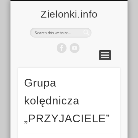
MULTIMEDIA
KALENDARZ
KONTAKT
KULTURA
MIEJSCA
SPORT
Zielonki.info
Grupa
kolędnicza
„PRZYJACIELE”