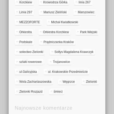
Korzkiew
Krowodrza Górka
linia 267
Linia 297
Mariusz Zieliński
Marszowiec
MEZZOFORTE
Michał Kwiatkowski
Orkiestra
Orkiestra Korzkiew
Park Wiejski
Podskale
Prądniczanka Kraków
sołectwo Zielonki
Sołtys Magdalena Krawczyk
szlaki rowerowe
Trojanowice
ul.Galicyjska
ul. Krakowskie Przedmieście
Wola Zachariaszowska
Węgrzce
Zielonki
Zielonki Rozjazd
śmieci
Najnowsze komentarze