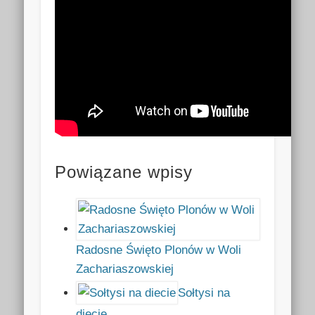
Powiązane wpisy
Radosne Święto Plonów w Woli
Zachariaszowskiej
Sołtysi na
diecie