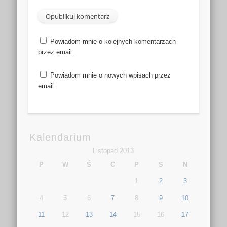
Powiadom mnie o kolejnych komentarzach
przez email.
Powiadom mnie o nowych wpisach przez
email.
Kalendarium
Listopad 2013
P
W
Ś
C
P
S
N
1
2
3
4
5
6
7
8
9
10
11
12
13
14
15
16
17