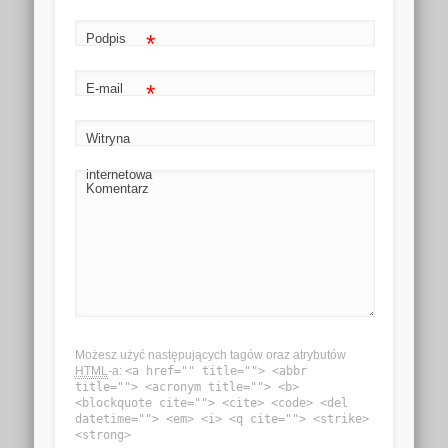
*
Podpis
*
E-mail
Witryna
internetowa
Komentarz
Możesz użyć następujących tagów oraz atrybutów
HTML
-a:
<a href="" title=""> <abbr
title=""> <acronym title=""> <b>
<blockquote cite=""> <cite> <code> <del
datetime=""> <em> <i> <q cite=""> <strike>
<strong>