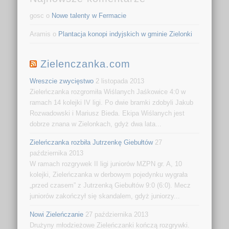
gosc o
Nowe talenty w Fermacie
Aramis o
Plantacja konopi indyjskich w gminie Zielonki
Zielenczanka.com
Wreszcie zwycięstwo
2 listopada 2013
Zieleńczanka rozgromiła Wiślanych Jaśkowice 4:0 w
ramach 14 kolejki IV ligi. Po dwie bramki zdobyli Jakub
Rozwadowski i Mariusz Bieda. Ekipa Wiślanych jest
dobrze znana w Zielonkach, gdyż dwa lata...
Zieleńczanka rozbiła Jutrzenkę Giebułtów
27
października 2013
W ramach rozgrywek II ligi juniorów MZPN gr. A, 10
kolejki, Zieleńczanka w derbowym pojedynku wygrała
„przed czasem” z Jutrzenką Giebułtów 9:0 (6:0). Mecz
juniorów zakończył się skandalem, gdyż juniorzy...
Nowi Zieleńczanie
27 października 2013
Drużyny młodzieżowe Zieleńczanki kończą rozgrywki.