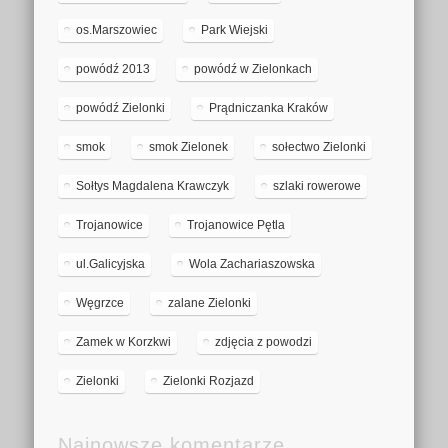
os.Marszowiec
Park Wiejski
powódź 2013
powódź w Zielonkach
powódź Zielonki
Prądniczanka Kraków
smok
smok Zielonek
sołectwo Zielonki
Sołtys Magdalena Krawczyk
szlaki rowerowe
Trojanowice
Trojanowice Pętla
ul.Galicyjska
Wola Zachariaszowska
Węgrzce
zalane Zielonki
Zamek w Korzkwi
zdjęcia z powodzi
Zielonki
Zielonki Rozjazd
Najnowsze komentarze