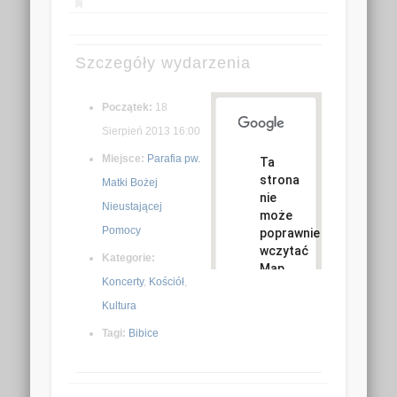
Szczegóły wydarzenia
Początek:
18
Sierpień 2013 16:00
Miejsce:
Parafia pw.
Ta
strona
Matki Bożej
nie
Nieustającej
może
Pomocy
poprawnie
wczytać
Kategorie:
Map
Koncerty
,
Kościół
,
Google.
Kultura
Czy jesteś
Tagi:
Bibice
OK
właścicielem
tej witryny?