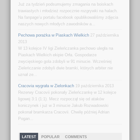
Już za tydzień podsumujemy zmagania na boiskach
trawiastych i młodzież rozpocznie rozgrywki na halach.
Na fanpage’u portalu facebook opublikowaliśmy zdjęcia
naszych nowych młodych zawodników a...
Pechowa porażka w Piaskach Wielkich
27 października
2013
W 13 kolejce IV ligi Zieleńczanka pechowo uległa na
Piaskach Wielkich ekipie Orła. Gospodarze
zwycięskiego gola zdobyli w 91 minucie. Wcześniej
Zieleńczanie zdobyli dwie bramki, których arbiter nie
uznał ze...
Cracovia wygrała w Zielonkach
19 października 2013
Rezerwy Cracovii pokonały Zieleńczankę w 12 kolejce
ligowej 3:1 (1:1). Mecz rozpoczął się od ataków
koniczynek i już w 3 minucie Jakub Rozwadowski
pokonał bramkarza Cracovii. Chwilę później Adrian
Pogan...
LATEST
POPULAR
COMMENTS