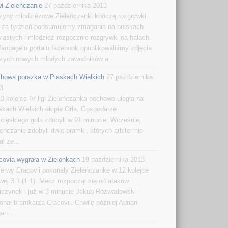
i Zieleńczanie
27 października 2013
żyny młodzieżowe Zieleńczanki kończą rozgrywki.
 za tydzień podsumujemy zmagania na boiskach
wiastych i młodzież rozpocznie rozgrywki na halach.
fanpage’u portalu facebook opublikowaliśmy zdjęcia
zych nowych młodych zawodników a...
howa porażka w Piaskach Wielkich
27 października
3
3 kolejce IV ligi Zieleńczanka pechowo uległa na
skach Wielkich ekipie Orła. Gospodarze
cięskiego gola zdobyli w 91 minucie. Wcześniej
leńczanie zdobyli dwie bramki, których arbiter nie
ał ze...
covia wygrała w Zielonkach
19 października 2013
erwy Cracovii pokonały Zieleńczankę w 12 kolejce
owej 3:1 (1:1). Mecz rozpoczął się od ataków
iczynek i już w 3 minucie Jakub Rozwadowski
onał bramkarza Cracovii. Chwilę później Adrian
an...