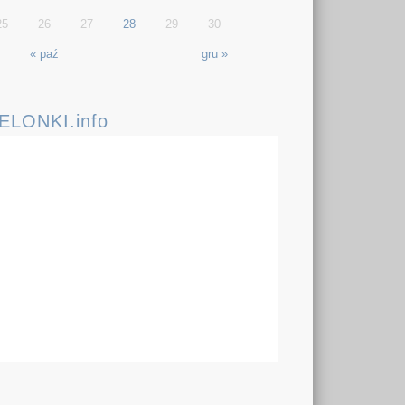
25
26
27
28
29
30
« paź
gru »
IELONKI.info