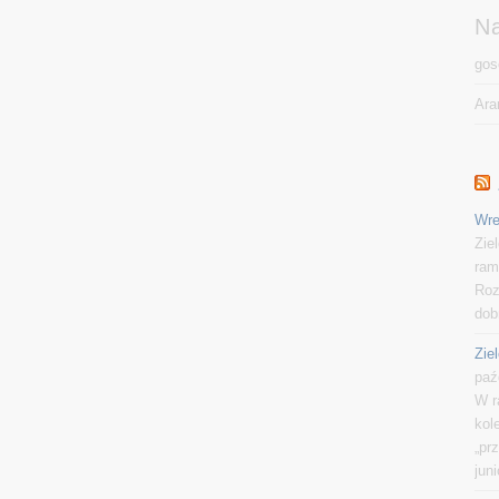
N
gos
Ara
Wre
Zie
ram
Roz
dob
Zie
paź
W r
kol
„pr
jun