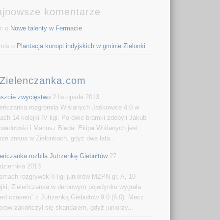
ajnowsze komentarze
c o
Nowe talenty w Fermacie
mis o
Plantacja konopi indyjskich w gminie Zielonki
Zielenczanka.com
szcie zwycięstwo
2 listopada 2013
leńczanka rozgromiła Wiślanych Jaśkowice 4:0 w
ach 14 kolejki IV ligi. Po dwie bramki zdobyli Jakub
wadowski i Mariusz Bieda. Ekipa Wiślanych jest
rze znana w Zielonkach, gdyż dwa lata...
leńczanka rozbiła Jutrzenkę Giebułtów
27
dziernika 2013
amach rozgrywek II ligi juniorów MZPN gr. A, 10
ejki, Zieleńczanka w derbowym pojedynku wygrała
zed czasem” z Jutrzenką Giebułtów 9:0 (6:0). Mecz
iorów zakończył się skandalem, gdyż juniorzy...