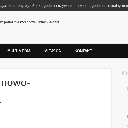
tając ze strony wyrażasz zgodę na używanie cookies, zgodnie z aktualnymi u
 portal mieszkańców Gminy Zielonki.
MULTIMEDIA
MIEJSCA
KONTAKT
K
inowo-
a