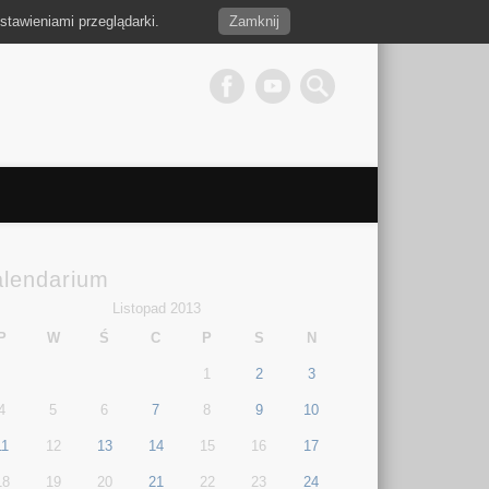
stawieniami przeglądarki.
Zamknij
alendarium
Listopad 2013
P
W
Ś
C
P
S
N
1
2
3
4
5
6
7
8
9
10
11
12
13
14
15
16
17
18
19
20
21
22
23
24