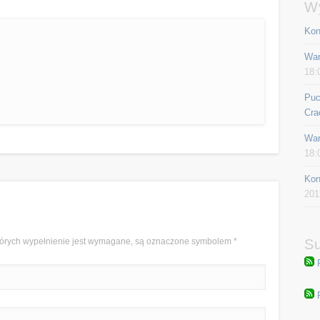
W
Kon
War
18:
Puc
Cra
War
18:
Kon
201
 których wypełnienie jest wymagane, są oznaczone symbolem
*
Su