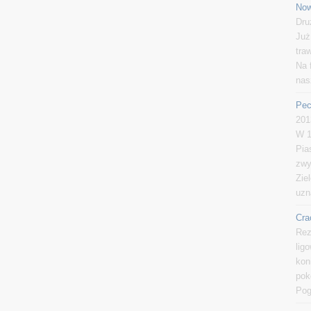
Now
Dru
Już
tra
Na 
nas
Pec
201
W 1
Pia
zwy
Zie
uzn
Cra
Rez
lig
kon
pok
Pog