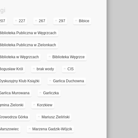
gi
207
227
267
297
Bibice
Biblioteka Publiczna w Węgrzcach
Biblioteka Publiczna w Zielonkach
Biblioteka w Węgrzcach
Biblioteka Węgrzce
Bogusław Król
brak wody
CIS
Dyskusyjny Klub Książki
Garlica Duchowna
Garlica Murowana
Garliczka
gmina Zielonki
Korzkiew
Krowodrza Górka
Mariusz Zieliński
Marszowiec
Marzena Gadzik-Wójcik