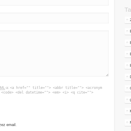
Ta
TML
-a:
<a href="" title=""> <abbr title=""> <acronym
 <code> <del datetime=""> <em> <i> <q cite="">
zez email.