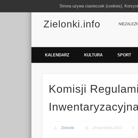
Strona używa ciasteczek (cookies). Korzys
Zielonki.info
Facebook
Vimeo
NIEZALEŻNY
KALENDARZ
KULTURA
SPORT
Komisji Regulam
Inwentaryzacyjn
Zielonki
29 września 2013