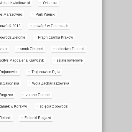
Michał Kwiatkowski
Orkiestra
os.Marszowiec
Park Wiejski
powódź 2013
powódź w Zielonkach
powódź Zielonki
Prądniczanka Kraków
smok
smok Zielonek
sołectwo Zielonki
Sołtys Magdalena Krawczyk
szlaki rowerowe
Trojanowice
Trojanowice Pętla
ul.Galicyjska
Wola Zachariaszowska
Węgrzce
zalane Zielonki
Zamek w Korzkwi
zdjęcia z powodzi
Zielonki
Zielonki Rozjazd