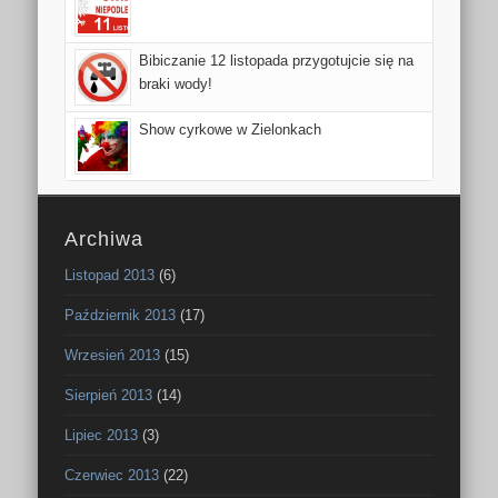
Bibiczanie 12 listopada przygotujcie się na
braki wody!
Show cyrkowe w Zielonkach
Archiwa
Listopad 2013
(6)
Październik 2013
(17)
Wrzesień 2013
(15)
Sierpień 2013
(14)
Lipiec 2013
(3)
Czerwiec 2013
(22)