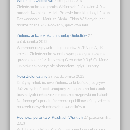
Wreszcie zwycięstwo
2 listopada 2013
Zieleńczanka rozgromiła Wiślanych Jaśkowice 4:0 w
ramach 14 kolejki IV ligi. Po dwie bramki zdobyli Jakub
Rozwadowski i Mariusz Bieda. Ekipa Wiślanych jest
dobrze znana w Zielonkach, gdyż dwa lata...
Zieleńczanka rozbiła Jutrzenkę Giebułtów
27
października 2013
W ramach rozgrywek II ligi juniorów MZPN gr. A, 10
kolejki, Zieleńczanka w derbowym pojedynku wygrała
„przed czasem” z Jutrzenką Giebułtów 9:0 (6:0). Mecz
juniorów zakończył się skandalem, gdyż juniorzy...
Nowi Zieleńczanie
27 października 2013
Drużyny młodzieżowe Zieleńczanki kończą rozgrywki.
Już za tydzień podsumujemy zmagania na boiskach
trawiastych i młodzież rozpocznie rozgrywki na halach.
Na fanpage’u portalu facebook opublikowaliśmy zdjęcia
naszych nowych młodych zawodników a...
Pechowa porażka w Piaskach Wielkich
27 października
2013
W 13 kolejce IV ligi Zieleńczanka pechowo uległa na