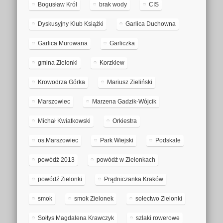
Bogusław Król
brak wody
CIS
Dyskusyjny Klub Książki
Garlica Duchowna
Garlica Murowana
Garliczka
gmina Zielonki
Korzkiew
Krowodrza Górka
Mariusz Zieliński
Marszowiec
Marzena Gadzik-Wójcik
Michał Kwiatkowski
Orkiestra
os.Marszowiec
Park Wiejski
Podskale
powódź 2013
powódź w Zielonkach
powódź Zielonki
Prądniczanka Kraków
smok
smok Zielonek
sołectwo Zielonki
Sołtys Magdalena Krawczyk
szlaki rowerowe