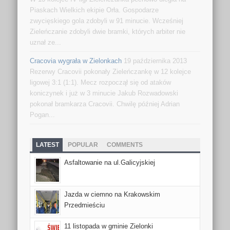
Piaskach Wielkich ekipie Orła. Gospodarze
zwycięskiego gola zdobyli w 91 minucie. Wcześniej
Zieleńczanie zdobyli dwie bramki, których arbiter nie
uznał ze...
Cracovia wygrała w Zielonkach
19 października 2013
Rezerwy Cracovii pokonały Zieleńczankę w 12 kolejce
ligowej 3:1 (1:1). Mecz rozpoczął się od ataków
koniczynek i już w 3 minucie Jakub Rozwadowski
pokonał bramkarza Cracovii. Chwilę później Adrian
Pogan...
LATEST
POPULAR
COMMENTS
Asfaltowanie na ul.Galicyjskiej
Jazda w ciemno na Krakowskim
Przedmieściu
11 listopada w gminie Zielonki