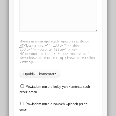
Możesz użyć następujących tagów oraz atrybutów
HTML
-a:
<a href="" title=""> <abbr
title=""> <acronym title=""> <b>
<blockquote cite=""> <cite> <code> <del
datetime=""> <em> <i> <q cite=""> <strike>
<strong>
Powiadom mnie o kolejnych komentarzach
przez email.
Powiadom mnie o nowych wpisach przez
email.