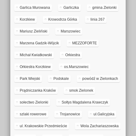
Garlica Murowana
Garliczka
gmina Zielonki
Korzkiew
Krowodrza Górka
linia 267
Mariusz Zieliński
Marszowiec
Marzena Gadzik-Wójcik
MEZZOFORTE
Michał Kwiatkowski
Orkiestra
Orkiestra Korzkiew
os.Marszowiec
Park Wiejski
Podskale
powódź w Zielonkach
Prądniczanka Kraków
smok Zielonek
sołectwo Zielonki
Sołtys Magdalena Krawczyk
szlaki rowerowe
Trojanowice
ul.Galicyjska
ul. Krakowskie Przedmieście
Wola Zachariaszowska