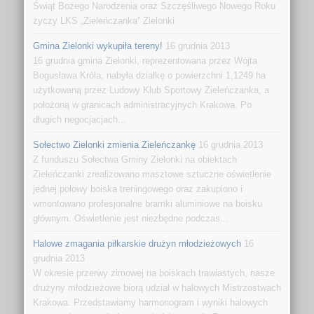
Świąt Bożego Narodzenia oraz Szczęśliwego Nowego Roku
życzy LKS „Zieleńczanka” Zielonki
Gmina Zielonki wykupiła tereny!
16 grudnia 2013
16 grudnia gmina Zielonki, reprezentowana przez Wójta
Bogusława Króla, nabyła działkę o powierzchni 1,1249 ha
użytkowaną przez Ludowy Klub Sportowy Zieleńczanka, a
położoną w granicach administracyjnych Krakowa. Po
długich negocjacjach...
Sołectwo Zielonki zmienia Zieleńczankę
16 grudnia 2013
Z funduszu Sołectwa Gminy Zielonki na obiektach
Zieleńczanki zrealizowano masztowe sztuczne oświetlenie
jednej połowy boiska treningowego oraz zakupiono i
wmontowano profesjonalne bramki aluminiowe na boisku
głównym. Oświetlenie jest niezbędne podczas...
Halowe zmagania piłkarskie drużyn młodzieżowych
16
grudnia 2013
W okresie przerwy zimowej na boiskach trawiastych, nasze
drużyny młodzieżowe biorą udział w halowych Mistrzostwach
Krakowa. Przedstawiamy harmonogram i wyniki halowych