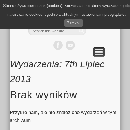
MULTIMEDIA
KALENDARZ
KONTAKT
KULTURA
MIEJSCA
SPORT
Strona używa ciasteczek (cookies). Korzystając ze strony wyrażasz zgodę
Zielonki.info
na używanie cookies, zgodnie z aktualnymi ustawieniami przeglądarki.
Zamknij
Wydarzenia: 7th Lipiec
2013
Brak wyników
Przykro nam, ale nie znaleziono wydarzeń w tym
archiwum