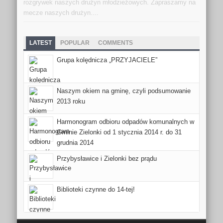
rozgrywek naszych drużyn młodzieżowych. Zapraszamy na
mecze naszych drużyn....
LATEST
POPULAR
COMMENTS
Grupa kolędnicza „PRZYJACIELE”
Naszym okiem na gminę, czyli podsumowanie
2013 roku
Harmonogram odbioru odpadów komunalnych w
Gminie Zielonki od 1 stycznia 2014 r. do 31
grudnia 2014
Przybysławice i Zielonki bez prądu
Biblioteki czynne do 14-tej!