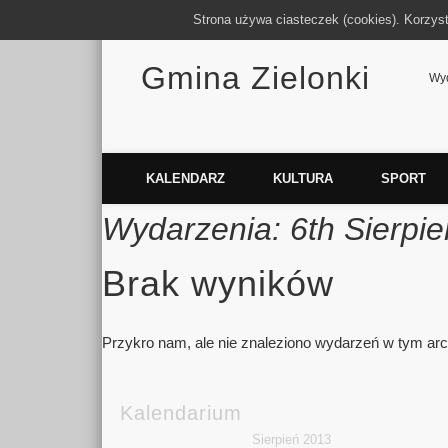
Strona używa ciasteczek (cookies). Korzys
Gmina Zielonki
Facebook
Vimeo
Wyd
KALENDARZ
KULTURA
SPORT
Wydarzenia: 6th Sierpi
Brak wyników
Przykro nam, ale nie znaleziono wydarzeń w tym a
Kalendarium
Sierpień 2013