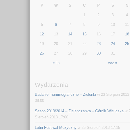
P
W
Ś
C
P
S
N
1
2
3
4
5
6
7
8
9
10
11
12
13
14
15
16
17
18
19
20
21
22
23
24
25
26
27
28
29
30
31
« lip
wrz »
Wydarzenia
Badanie mammograficzne – Zielonki
w 23 Sierpień 2013
08:00
Sezon 2013/2014 – Zieleńczanka – Górnik Wieliczka
w 
Sierpień 2013 17:00
Letni Festiwal Muzyczny
w 25 Sierpień 2013 17:15