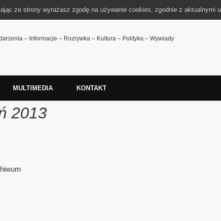
tając ze strony wyrażasz zgodę na używanie cookies, zgodnie z aktualnymi u
arzenia – Informacje – Rozrywka – Kultura – Polityka – Wywiady
MULTIMEDIA
KONTAKT
eń 2013
rchiwum