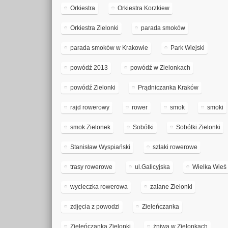
Orkiestra
Orkiestra Korzkiew
Orkiestra Zielonki
parada smoków
parada smoków w Krakowie
Park Wiejski
powódź 2013
powódź w Zielonkach
powódź Zielonki
Prądniczanka Kraków
rajd rowerowy
rower
smok
smoki
smok Zielonek
Sobótki
Sobótki Zielonki
Stanisław Wyspiański
szlaki rowerowe
trasy rowerowe
ul.Galicyjska
Wielka Wieś
wycieczka rowerowa
zalane Zielonki
zdjęcia z powodzi
Zieleńczanka
Zieleńczanka Zielonki
żniwa w Zielonkach