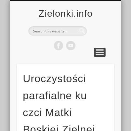
MULTIMEDIA
KALENDARZ
KONTAKT
KULTURA
MIEJSCA
SPORT
Zielonki.info
Uroczystości
parafialne ku
czci Matki
Boskiej Zielnej