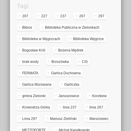
Tagi
207
227
237
267
297
Bibice
Biblioteka Publiczna w Zielonkach
Biblioteka w Węgrzcach
Biblioteka Węgrzce
Bogusław Król
Bożena Mędrek
brak wody
Brzozówka
CIS
FERMATA
Garlica Duchowna
Garlica Murowana
Garliczka
gmina Zielonki
Januszowice
Korzkiew
Krowodrza Górka
linia 237
linia 267
Linia 297
Mariusz Zieliński
Marszowiec
MEZZOFORTE
Michał Kwiatkowski