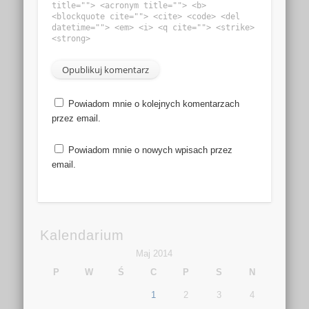
title=""> <acronym title=""> <b>
<blockquote cite=""> <cite> <code> <del
datetime=""> <em> <i> <q cite=""> <strike>
<strong>
Powiadom mnie o kolejnych komentarzach
przez email.
Powiadom mnie o nowych wpisach przez
email.
Kalendarium
Maj 2014
P
W
Ś
C
P
S
N
1
2
3
4