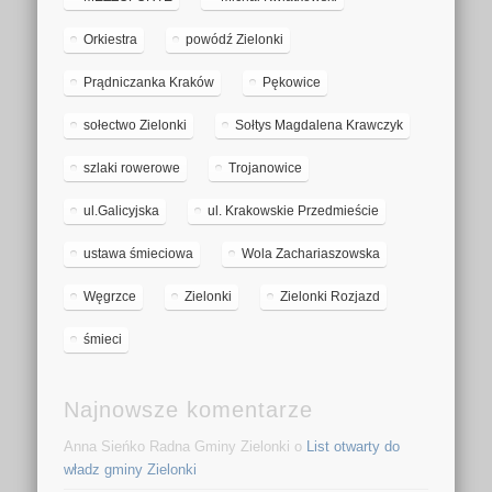
Orkiestra
powódź Zielonki
Prądniczanka Kraków
Pękowice
sołectwo Zielonki
Sołtys Magdalena Krawczyk
szlaki rowerowe
Trojanowice
ul.Galicyjska
ul. Krakowskie Przedmieście
ustawa śmieciowa
Wola Zachariaszowska
Węgrzce
Zielonki
Zielonki Rozjazd
śmieci
Najnowsze komentarze
Anna Sieńko Radna Gminy Zielonki o
List otwarty do
władz gminy Zielonki