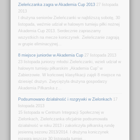
Zieleńczanka zagra w Akademia Cup 2013
27 listopada
2013
I drużyna seniorów Zieleńczanki w najbliższą sobotę, 30
listopada, weźmie udział w halowym turnieju piłki nożnej
Akademia Cup 2013. Serdecznie zapraszamy
wszystkich na mecze koniczynek. Zieleńczanie zagrają
w grupie eliminacyjnej...
8 miejsce juniorów w Akademia Cup
27 listopada 2013
23 listopada juniorzy młodsi Zieleńczanki, wzieli udział w
halowym turnieju piłkarskim „Akademia Cup” w
Zabierzowie. W końcowej klasyfikacji zajęli 8 miejsce na
dziesięć drużyn. Zwyciężyła drużyna gospodarzy
Akademia Piłkarska z...
Podsumowano działalność i rozgrywki w Zielonkach
17
listopada 2013
15 listopada w Centrum Integracji Społecznej w
Zielonkach, Zieleńczanka oficjalnie podsumowała
działalność w roku 2013 i zakończyła piłkarską rundę
jesienną sezonu 2013/2014. I drużyna koniczynek
rozegra jeszcze 30 listopada turniej...