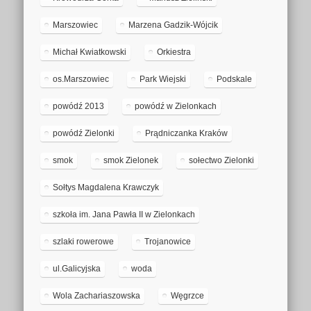
Marszowiec
Marzena Gadzik-Wójcik
Michał Kwiatkowski
Orkiestra
os.Marszowiec
Park Wiejski
Podskale
powódź 2013
powódź w Zielonkach
powódź Zielonki
Prądniczanka Kraków
smok
smok Zielonek
sołectwo Zielonki
Sołtys Magdalena Krawczyk
szkoła im. Jana Pawła II w Zielonkach
szlaki rowerowe
Trojanowice
ul.Galicyjska
woda
Wola Zachariaszowska
Węgrzce