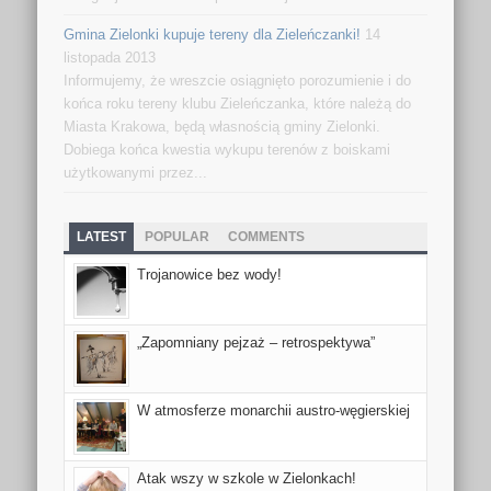
Gmina Zielonki kupuje tereny dla Zieleńczanki!
14
listopada 2013
Informujemy, że wreszcie osiągnięto porozumienie i do
końca roku tereny klubu Zieleńczanka, które należą do
Miasta Krakowa, będą własnością gminy Zielonki.
Dobiega końca kwestia wykupu terenów z boiskami
użytkowanymi przez...
LATEST
POPULAR
COMMENTS
Trojanowice bez wody!
„Zapomniany pejzaż – retrospektywa”
W atmosferze monarchii austro-węgierskiej
Atak wszy w szkole w Zielonkach!