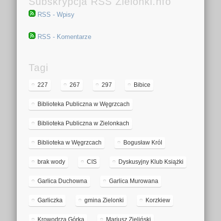
Subskrypcja RSS Zielonki.nfo
RSS - Wpisy
RSS - Komentarze
Tagi
227
267
297
Bibice
Biblioteka Publiczna w Węgrzcach
Biblioteka Publiczna w Zielonkach
Biblioteka w Węgrzcach
Bogusław Król
brak wody
CIS
Dyskusyjny Klub Książki
Garlica Duchowna
Garlica Murowana
Garliczka
gmina Zielonki
Korzkiew
Krowodrza Górka
Mariusz Zieliński