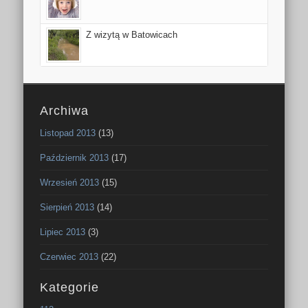
Z wizytą w Batowicach
Archiwa
Listopad 2013
(13)
Październik 2013
(17)
Wrzesień 2013
(15)
Sierpień 2013
(14)
Lipiec 2013
(3)
Czerwiec 2013
(22)
Kategorie