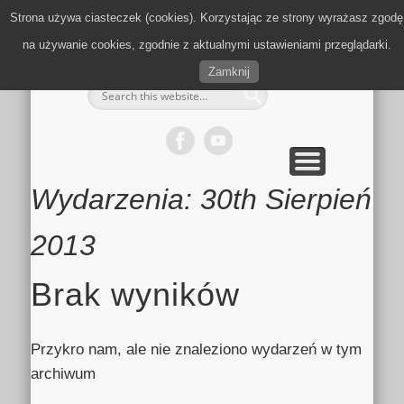
MULTIMEDIA
KALENDARZ
KONTAKT
KULTURA
MIEJSCA
SPORT
Strona używa ciasteczek (cookies). Korzystając ze strony wyrażasz zgodę
Zielonki.info
na używanie cookies, zgodnie z aktualnymi ustawieniami przeglądarki.
Zamknij
Wydarzenia: 30th Sierpień
2013
Brak wyników
Przykro nam, ale nie znaleziono wydarzeń w tym
archiwum