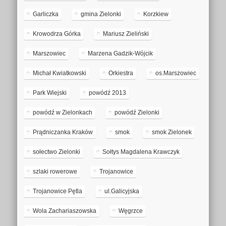
Garliczka
gmina Zielonki
Korzkiew
Krowodrza Górka
Mariusz Zieliński
Marszowiec
Marzena Gadzik-Wójcik
Michał Kwiatkowski
Orkiestra
os.Marszowiec
Park Wiejski
powódź 2013
powódź w Zielonkach
powódź Zielonki
Prądniczanka Kraków
smok
smok Zielonek
sołectwo Zielonki
Sołtys Magdalena Krawczyk
szlaki rowerowe
Trojanowice
Trojanowice Pętla
ul.Galicyjska
Wola Zachariaszowska
Węgrzce