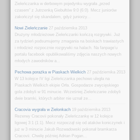
Zieleńczanka w derbowym pojedynku wygrała „przed
czasem” z Jutrzenką Giebułtów 9:0 (6:0). Mecz juniorów
zakończył się skandalem, gdyż juniorzy...
Nowi Zieleńczanie
27 października 2013
Drużyny młodzieżowe Zieleńczanki kończą rozgrywki. Już
za tydzień podsumujemy zmagania na boiskach trawiastych
i młodzież rozpocznie rozgrywki na halach. Na fanpage’u
portalu facebook opublikowaliśmy zdjęcia naszych nowych
młodych zawodników a...
Pechowa porażka w Piaskach Wielkich
27 października 2013
W 13 kolejce IV ligi Zieleńczanka pechowo uległa na
Piaskach Wielkich ekipie Orła. Gospodarze zwycięskiego
gola zdobyli w 91 minucie. Wcześniej Zieleńczanie zdobyli
dwie bramki, których arbiter nie uznał ze...
Cracovia wygrała w Zielonkach
19 października 2013
Rezerwy Cracovii pokonały Zieleńczankę w 12 kolejce
ligowej 3:1 (1:1). Mecz rozpoczął się od ataków koniczynek i
już w 3 minucie Jakub Rozwadowski pokonał bramkarza
Cracovii. Chwilę później Adrian Pogan...