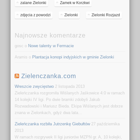
zalane Zielonki
Zamek w Korzkwi
zdjęcia z powodzi
Zielonki
Zielonki Rozjazd
Najnowsze komentarze
gosc o
Nowe talenty w Fermacie
Aramis o
Plantacja konopi indyjskich w gminie Zielonki
Zielenczanka.com
Wreszcie zwycięstwo
2 listopada 2013
Zieleńczanka rozgromiła Wiślanych Jaśkowice 4:0 w ramach
14 kolejki IV ligi. Po dwie bramki zdobyli Jakub
Rozwadowski i Mariusz Bieda. Ekipa Wiślanych jest dobrze
znana w Zielonkach, gdyż dwa lata...
Zieleńczanka rozbiła Jutrzenkę Giebułtów
27 października
2013
W ramach rozgrywek II ligi juniorów MZPN gr. A, 10 kolejki,