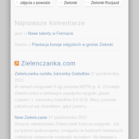
zdjęcia z powodzi
Zielonki
Zielonki Rozjazd
Najnowsze komentarze
gosc o
Nowe talenty w Fermacie
Aramis o
Plantacja konopi indyjskich w gminie Zielonki
Zielenczanka.com
Zieleńczanka rozbiła Jutrzenkę Giebułtów
27 października
2013
W ramach rozgrywek II ligi juniorów MZPN gr. A, 10 kolejki,
Zieleńczanka w derbowym pojedynku wygrała „przed
czasem” z Jutrzenką Giebułtów 9:0 (6:0). Mecz juniorów
zakończył się skandalem, gdyż juniorzy...
Nowi Zieleńczanie
27 października 2013
Drużyny młodzieżowe Zieleńczanki kończą rozgrywki. Już
za tydzień podsumujemy zmagania na boiskach trawiastych
i młodzież rozpocznie rozgrywki na halach. Na fanpage’u