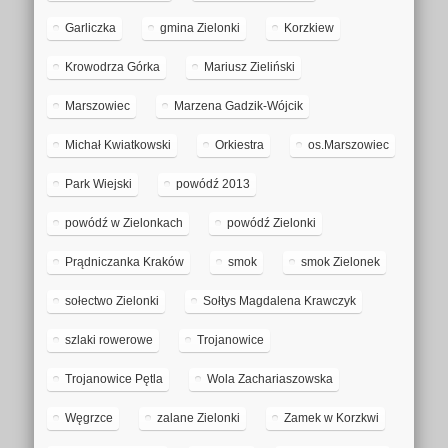
Garliczka
gmina Zielonki
Korzkiew
Krowodrza Górka
Mariusz Zieliński
Marszowiec
Marzena Gadzik-Wójcik
Michał Kwiatkowski
Orkiestra
os.Marszowiec
Park Wiejski
powódź 2013
powódź w Zielonkach
powódź Zielonki
Prądniczanka Kraków
smok
smok Zielonek
sołectwo Zielonki
Sołtys Magdalena Krawczyk
szlaki rowerowe
Trojanowice
Trojanowice Pętla
Wola Zachariaszowska
Węgrzce
zalane Zielonki
Zamek w Korzkwi