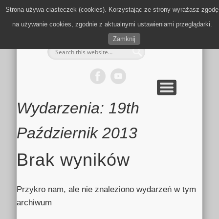
MULTIMEDIA
KALENDARZ
KONTAKT
KULTURA
MIEJSCA
SPORT
Strona używa ciasteczek (cookies). Korzystając ze strony wyrażasz zgodę
Zielonki.info
na używanie cookies, zgodnie z aktualnymi ustawieniami przeglądarki.
Zamknij
Wydarzenia: 19th
Październik 2013
Brak wyników
Przykro nam, ale nie znaleziono wydarzeń w tym
archiwum