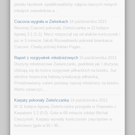
portalu facebook opublikowaliśmy zdjęcia naszych nowych
młodych zawodników a...
Cracovia wygrała w Zielonkach
19 października 2013
Rezerwy Cracovii pokonały Zieleńczankę w 12 kolejce
ligowej 3:1 (1:1). Mecz rozpoczął się od ataków koniczynek i
już w 3 minucie Jakub Rozwadowski pokonał bramkarza
Cracovii. Chwilę później Adrian Pogan...
Raport z rozgrywkek młodzieżowych
15 października 2013
Drużyny młodzieżowe Zieleńczanki, podobnie jak I drużyna,
zbliżają się do końca rozgrywek piłkarskich na boisku. Już
wkrótce rozpoczną halową rywalizację piłkarską.
Przedstawiamy zatem postawy naszej młodzieży na boisku.
Warto zanaczyć,...
Karpaty pokonały Zieleńczankę
14 października 2013
W 11 kolejce ligowej Zieleńczanka przegrała w Sieprawiu z
Karpatami 1:2 (0:0). Gola w 68 minucie zdobył Michał
Cieszyński. Karpaty wyrwały koniczynom zwycięstwo w
końcówce (gole w 82 i 90...