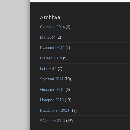
Archiwa
Czerwiec 2014
(2)
Maj 2014
(2)
Kwiecień 2014
(2)
Marzec 2014
(5)
Luty 2014
(7)
Styczeń 2014
(10)
Grudzień 2013
(9)
Listopad 2013
(13)
Październik 2013
(17)
Wrzesień 2013
(15)