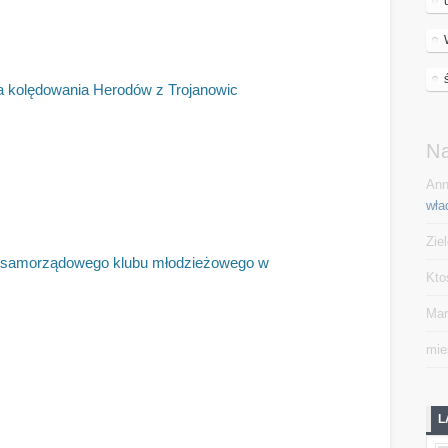
ja kolędowania Herodów z Trojanowic
N
Ann
wła
Zie
 samorządowego klubu młodzieżowego w
Kto
Mar
mie
L