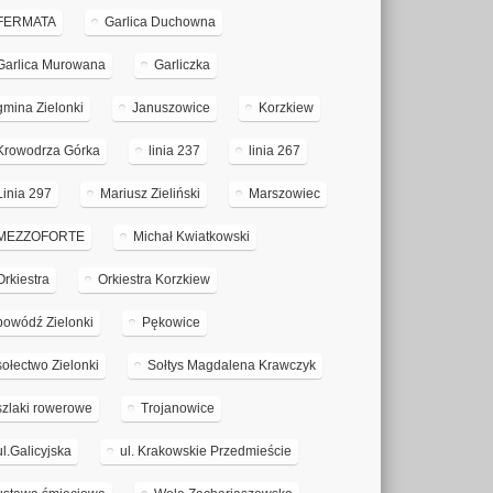
FERMATA
Garlica Duchowna
Garlica Murowana
Garliczka
gmina Zielonki
Januszowice
Korzkiew
Krowodrza Górka
linia 237
linia 267
Linia 297
Mariusz Zieliński
Marszowiec
MEZZOFORTE
Michał Kwiatkowski
Orkiestra
Orkiestra Korzkiew
powódź Zielonki
Pękowice
sołectwo Zielonki
Sołtys Magdalena Krawczyk
szlaki rowerowe
Trojanowice
ul.Galicyjska
ul. Krakowskie Przedmieście