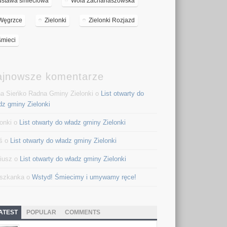
ustawa śmieciowa
Wola Zachariaszowska
Węgrzce
Zielonki
Zielonki Rozjazd
śmieci
ajnowsze komentarze
a Sieńko Radna Gminy Zielonki o
List otwarty do
dz gminy Zielonki
lonki o
List otwarty do władz gminy Zielonki
ś o
List otwarty do władz gminy Zielonki
iusz o
List otwarty do władz gminy Zielonki
szkanka o
Wstyd! Śmiecimy i umywamy ręce!
ATEST
POPULAR
COMMENTS