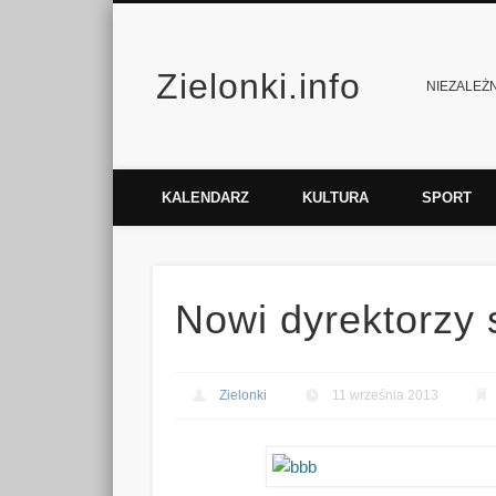
Zielonki.info
Facebook
Vimeo
NIEZALEŻNY
KALENDARZ
KULTURA
SPORT
Nowi dyrektorzy 
Zielonki
11 września 2013