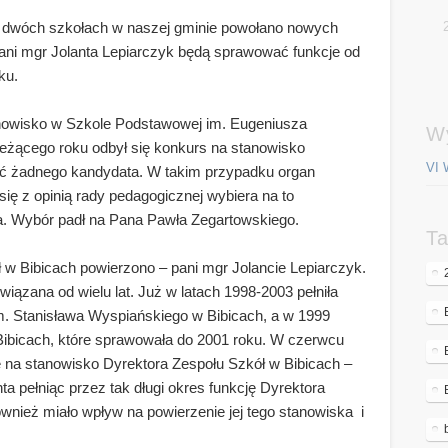
 w dwóch szkołach w naszej gminie powołano nowych
ani mgr Jolanta Lepiarczyk będą sprawować funkcje od
ku.
nowisko w Szkole Podstawowej im. Eugeniusza
W
eżącego roku odbył się konkurs na stanowisko
VI 
nić żadnego kandydata. W takim przypadku organ
ę z opinią rady pedagogicznej wybiera na to
a. Wybór padł na Pana Pawła Zegartowskiego.
Ta
 w Bibicach powierzono – pani mgr Jolancie Lepiarczyk.
wiązana od wielu lat. Już w latach 1998-2003 pełniła
. Stanisława Wyspiańskiego w Bibicach, a w 1999
ibicach, które sprawowała do 2001 roku. W czerwcu
na stanowisko Dyrektora Zespołu Szkół w Bibicach –
ta pełniąc przez tak długi okres funkcję Dyrektora
wnież miało wpływ na powierzenie jej tego stanowiska i