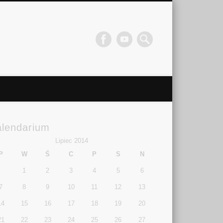
alendarium
Lipiec 2014
P
W
Ś
C
P
S
N
1
2
3
4
5
6
7
8
9
10
11
12
13
14
15
16
17
18
19
20
21
22
23
24
25
26
27