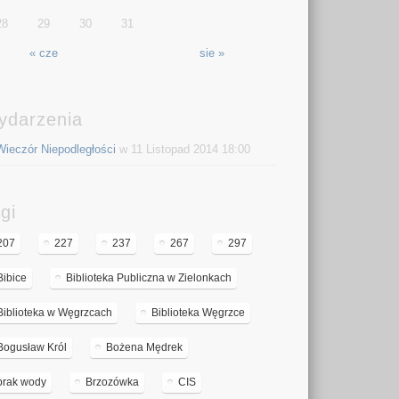
28
29
30
31
« cze
sie »
ydarzenia
Wieczór Niepodległości
w 11 Listopad 2014 18:00
gi
207
227
237
267
297
Bibice
Biblioteka Publiczna w Zielonkach
Biblioteka w Węgrzcach
Biblioteka Węgrzce
Bogusław Król
Bożena Mędrek
brak wody
Brzozówka
CIS