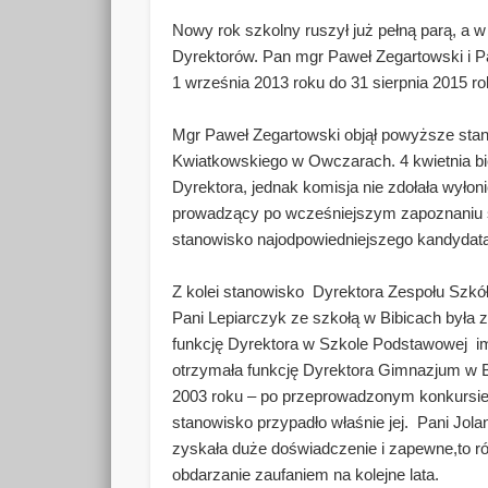
Nowy rok szkolny ruszył już pełną parą, a
Dyrektorów. Pan mgr Paweł Zegartowski i P
1 września 2013 roku do 31 sierpnia 2015 ro
Mgr Paweł Zegartowski objął powyższe sta
Kwiatkowskiego w Owczarach. 4 kwietnia bi
Dyrektora, jednak komisja nie zdołała wyło
prowadzący po wcześniejszym zapoznaniu si
stanowisko najodpowiedniejszego kandydat
Z kolei stanowisko Dyrektora Zespołu Szkół
Pani Lepiarczyk ze szkołą w Bibicach była z
funkcję Dyrektora w Szkole Podstawowej im
otrzymała funkcję Dyrektora Gimnazjum w B
2003 roku – po przeprowadzonym konkursie 
stanowisko przypadło właśnie jej. Pani Jolan
zyskała duże doświadczenie i zapewne,to ró
obdarzanie zaufaniem na kolejne lata.