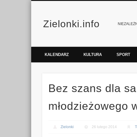
Zielonki.info
Facebook
Vimeo
NIEZALEŻNY
KALENDARZ
KULTURA
SPORT
Bez szans dla s
młodzieżowego w
Zielonki
26 lutego 2014
T