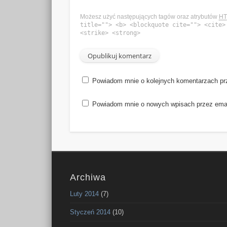
Możesz użyć następujących tagów oraz atrybutów
H
title=""> <b> <blockquote cite=""> <cite>
<strike> <strong>
Powiadom mnie o kolejnych komentarzach pr
Powiadom mnie o nowych wpisach przez emai
Archiwa
Luty 2014
(7)
Styczeń 2014
(10)