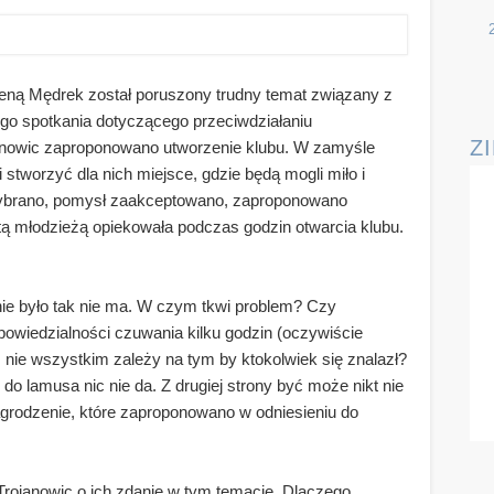
eną Mędrek został poruszony trudny temat związany z
go spotkania dotyczącego przeciwdziałaniu
Z
janowic zaproponowano utworzenie klubu.
W zamyśle
i stworzyć dla nich miejsce, gdzie będą mogli miło i
wybrano, pomysł zaakceptowano, zaproponowano
 tą młodzieżą opiekowała podczas godzin otwarcia klubu.
 nie było tak nie ma. W czym tkwi problem? Czy
dpowiedzialności czuwania kilku godzin (oczywiście
ż nie wszystkim zależy na tym by ktokolwiek się znalazł?
 do lamusa nic nie da. Z drugiej strony być może nikt nie
grodzenie, które zaproponowano w odniesieniu do
rojanowic o ich zdanie w tym temacie. Dlaczego