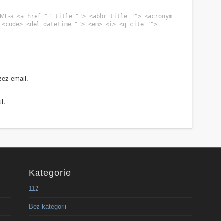
TML
-a:
<a href="" title=""> <abbr title=""> <acronym
 <code> <del datetime=""> <em> <i> <q cite="">
zez email.
l.
Kategorie
112
Bez kategorii