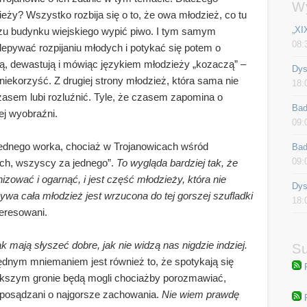
W
zieży? Wszystko rozbija się o to, że owa młodzież, co tu
„XI
zu budynku wiejskiego wypić piwo. I tym samym
08:
yklepywać rozpijaniu młodych i potykać się potem o
ają, dewastują i mówiąc językiem młodzieży „kozaczą” –
Dys
niekorzyść. Z drugiej strony młodzież, która sama nie
18:
 czasem lubi rozluźnić. Tyle, że czasem zapomina o
Bad
ej wyobraźni.
09:
ednego worka, chociaż w Trojanowicach wśród
Bad
09:
ich, wszyscy za jednego”.
To wygląda bardziej tak, że
nizować i ogarnąć, i jest część młodzieży, która nie
Dys
bywa cała młodzież jest wrzucona do tej gorszej szufladki
18:
teresowani.
 mają słyszeć dobre, jak nie widzą nas nigdzie indziej.
Su
Błędnym mniemaniem jest również to, że spotykają się
iększym gronie będą mogli chociażby porozmawiać,
e posądzani o najgorsze zachowania.
Nie wiem prawdę