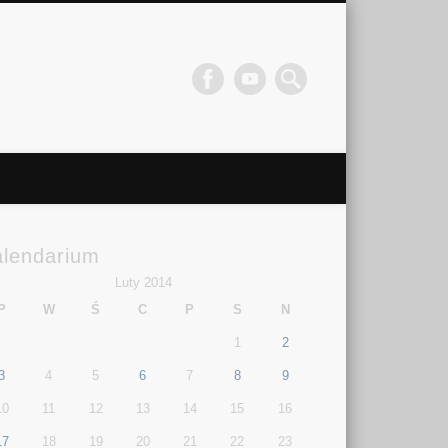
alendarium
Luty 2014
P
W
Ś
C
P
S
N
1
2
3
4
5
6
7
8
9
10
11
12
13
14
15
16
17
18
19
20
21
22
23