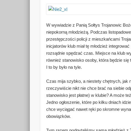
W wywiadzie z Panią Sołtys Trojanowic Boż
niepokorną młodzieżą. Podczas listopadowe
przestępczości policji z mieszkańcami Tro
inicjatorów klub miał tę młodzież integrować 
rozsądnie spędzać czas. Miejsce na klub 
również stanowisko osoby, która będzie się
I to by było na tyle.
Czas mija szybko, a niestety chętnych, jak
rzeczywiście nikt nie chce brać na siebie o
stanowisko jest płatne) w klubie? A może te
Jedno ogłoszenie, które po kilku dniach idzie
chce wyciągać nawet ręki po skromne wyna
obowiązków.
Tym razem podpytaliśmy samą młodzież z T