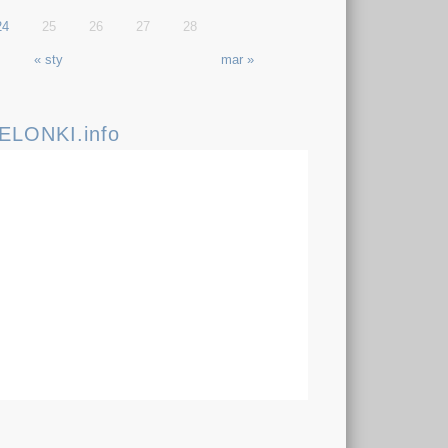
24
25
26
27
28
« sty
mar »
IELONKI.info