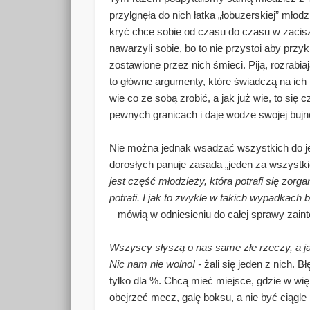
przylgnęła do nich łatka „łobuzerskiej” młod
kryć chce sobie od czasu do czasu w zacis
nawarzyli sobie, bo to nie przystoi aby prz
zostawione przez nich śmieci. Piją, rozrabi
to główne argumenty, które świadczą na ich 
wie co ze sobą zrobić, a jak już wie, to się
pewnych granicach i daje wodze swojej bujn
Nie można jednak wsadzać wszystkich do j
dorosłych panuje zasada „jeden za wszystk
jest część młodzieży, która potrafi się zorga
potrafi. I jak to zwykle w takich wypadkach 
–
mówią w odniesieniu do całej sprawy zain
Wszyscy słyszą o nas same złe rzeczy, a jak
Nic nam nie wolno! -
żali się jeden z nich. 
tylko dla %. Chcą mieć miejsce, gdzie w w
obejrzeć mecz, galę boksu, a nie być ciągl