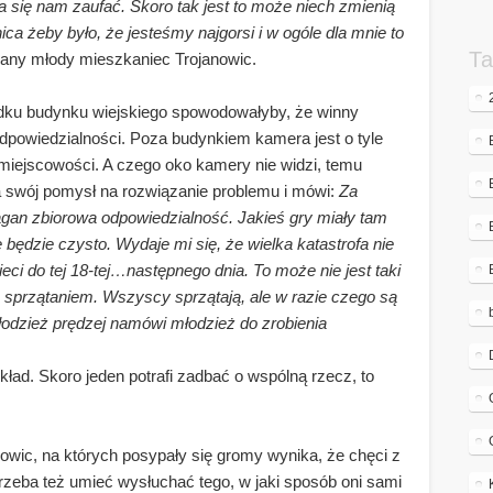
 się nam zaufać. Skoro tak jest to może niech zmienią
ca żeby było, że jesteśmy najgorsi i w ogóle dla mnie to
Ta
any młody mieszkaniec Trojanowic.
dku budynku wiejskiego spowodowałyby, że winny
dpowiedzialności. Poza budynkiem kamera jest o tyle
 miejscowości. A czego oko kamery nie widzi, temu
a swój pomysł na rozwiązanie problemu i mówi:
Za
agan zbiorowa odpowiedzialność. Jakieś gry miały tam
 będzie czysto. Wydaje mi się, że wielka katastrofa nie
eci do tej 18-tej…następnego dnia. To może nie jest taki
sprzątaniem. Wszyscy sprzątają, ale w razie czego są
łodzież prędzej namówi młodzież do zrobienia
kład. Skoro jeden potrafi zadbać o wspólną rzecz, to
ic, na których posypały się gromy wynika, że chęci z
 trzeba też umieć wysłuchać tego, w jaki sposób oni sami