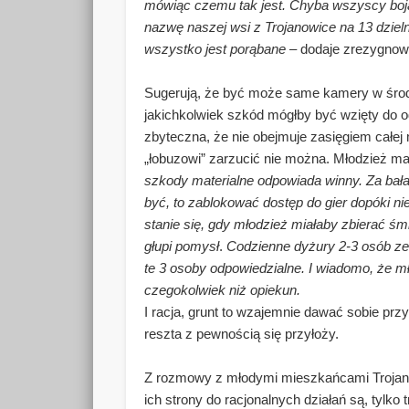
mówiąc czemu tak jest. Chyba wszyscy boja
nazwę naszej wsi z Trojanowice na 13 dzielni
wszystko jest porąbane
– dodaje zrezygnow
Sugerują, że być może same kamery w śro
jakichkolwiek szkód mógłby być wzięty do o
zbyteczna, że nie obejmuje zasięgiem całej
„łobuzowi” zarzucić nie można. Młodzież m
szkody materialne odpowiada winny. Za bał
być, to zablokować dostęp do gier dopóki nie
stanie się, gdy młodzież miałaby zbierać śmi
głupi pomysł
.
Codzienne dyżury 2-3 osób ze 
te 3 osoby odpowiedzialne. I wiadomo, że m
czegokolwiek niż opiekun.
I racja, grunt to wzajemnie dawać sobie przy
reszta z pewnością się przyłoży.
Z rozmowy z młodymi mieszkańcami Trojanow
ich strony do racjonalnych działań są, tylko