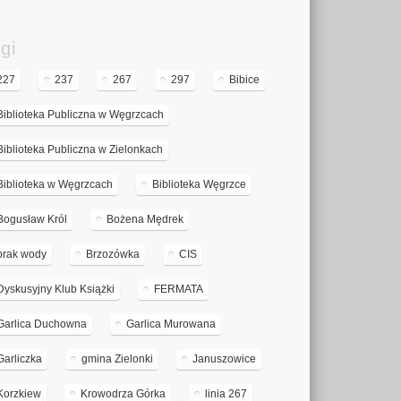
gi
227
237
267
297
Bibice
Biblioteka Publiczna w Węgrzcach
Biblioteka Publiczna w Zielonkach
Biblioteka w Węgrzcach
Biblioteka Węgrzce
Bogusław Król
Bożena Mędrek
brak wody
Brzozówka
CIS
Dyskusyjny Klub Książki
FERMATA
Garlica Duchowna
Garlica Murowana
Garliczka
gmina Zielonki
Januszowice
Korzkiew
Krowodrza Górka
linia 267