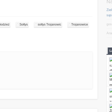
N
Zie
sąs
gos
łodzież
Sołtys
sołtys Trojanowic
Trojanowice
Ara
L