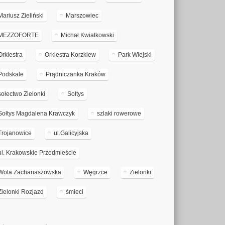
Mariusz Zieliński
Marszowiec
MEZZOFORTE
Michał Kwiatkowski
Orkiestra
Orkiestra Korzkiew
Park Wiejski
Podskale
Prądniczanka Kraków
sołectwo Zielonki
Sołtys
Sołtys Magdalena Krawczyk
szlaki rowerowe
Trojanowice
ul.Galicyjska
ul. Krakowskie Przedmieście
Wola Zachariaszowska
Węgrzce
Zielonki
Zielonki Rozjazd
śmieci