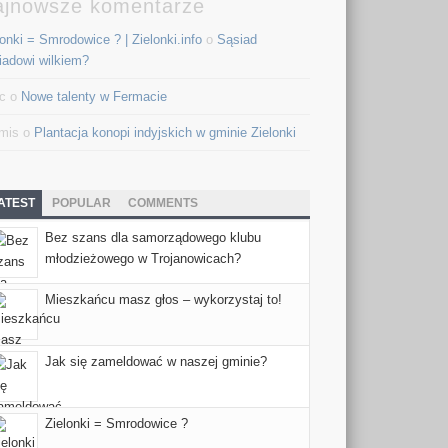
ajnowsze komentarze
lonki = Smrodowice ? | Zielonki.info
o
Sąsiad
iadowi wilkiem?
c o
Nowe talenty w Fermacie
mis o
Plantacja konopi indyjskich w gminie Zielonki
ATEST
POPULAR
COMMENTS
Bez szans dla samorządowego klubu
młodzieżowego w Trojanowicach?
Mieszkańcu masz głos – wykorzystaj to!
Jak się zameldować w naszej gminie?
Zielonki = Smrodowice ?