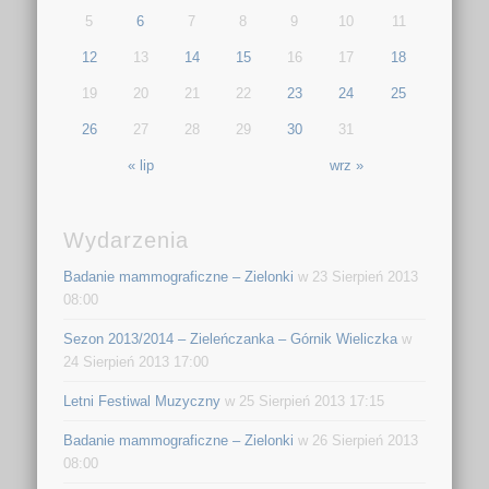
5
6
7
8
9
10
11
12
13
14
15
16
17
18
19
20
21
22
23
24
25
26
27
28
29
30
31
« lip
wrz »
Wydarzenia
Badanie mammograficzne – Zielonki
w 23 Sierpień 2013
08:00
Sezon 2013/2014 – Zieleńczanka – Górnik Wieliczka
w
24 Sierpień 2013 17:00
Letni Festiwal Muzyczny
w 25 Sierpień 2013 17:15
Badanie mammograficzne – Zielonki
w 26 Sierpień 2013
08:00