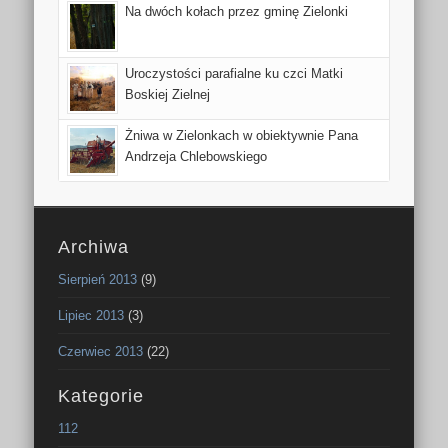
Na dwóch kołach przez gminę Zielonki
Uroczystości parafialne ku czci Matki
Boskiej Zielnej
Żniwa w Zielonkach w obiektywnie Pana
Andrzeja Chlebowskiego
Archiwa
Sierpień 2013
(9)
Lipiec 2013
(3)
Czerwiec 2013
(22)
Kategorie
112