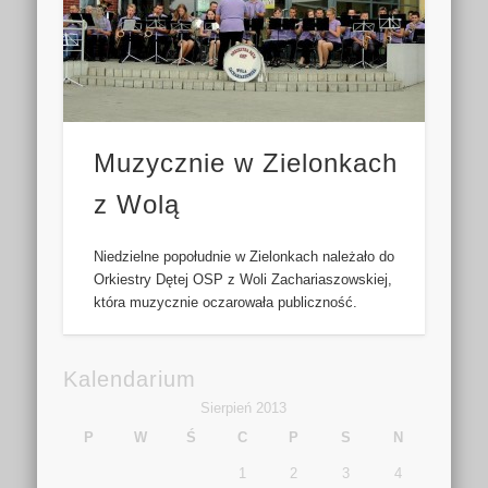
Muzycznie w Zielonkach
z Wolą
Niedzielne popołudnie w Zielonkach należało do
Orkiestry Dętej OSP z Woli Zachariaszowskiej,
która muzycznie oczarowała publiczność.
Kalendarium
Sierpień 2013
P
W
Ś
C
P
S
N
1
2
3
4