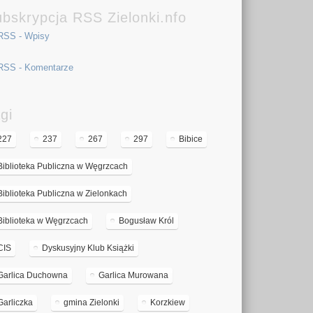
bskrypcja RSS Zielonki.nfo
RSS - Wpisy
RSS - Komentarze
gi
227
237
267
297
Bibice
Biblioteka Publiczna w Węgrzcach
Biblioteka Publiczna w Zielonkach
Biblioteka w Węgrzcach
Bogusław Król
CIS
Dyskusyjny Klub Książki
Garlica Duchowna
Garlica Murowana
Garliczka
gmina Zielonki
Korzkiew