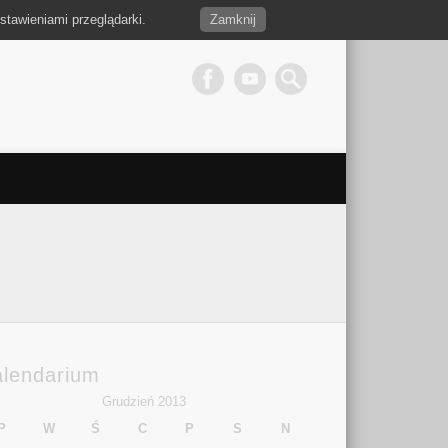
stawieniami przeglądarki.
Zamknij
alendarium
Grudzień 2013
P
W
Ś
C
P
S
N