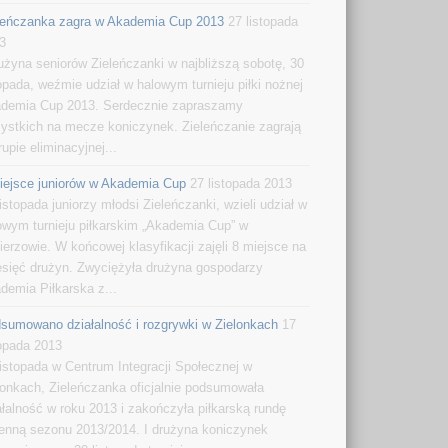
leńczanka zagra w Akademia Cup 2013
27 listopada
3
rużyna seniorów Zieleńczanki w najbliższą sobotę, 30
topada, weźmie udział w halowym turnieju piłki nożnej
demia Cup 2013. Serdecznie zapraszamy
ystkich na mecze koniczynek. Zieleńczanie zagrają
rupie eliminacyjnej...
iejsce juniorów w Akademia Cup
27 listopada 2013
listopada juniorzy młodsi Zieleńczanki, wzieli udział w
owym turnieju piłkarskim „Akademia Cup” w
ierzowie. W końcowej klasyfikacji zajęli 8 miejsce na
esięć drużyn. Zwyciężyła drużyna gospodarzy
demia Piłkarska z...
sumowano działalność i rozgrywki w Zielonkach
17
topada 2013
listopada w Centrum Integracji Społecznej w
lonkach, Zieleńczanka oficjalnie podsumowała
ałalność w roku 2013 i zakończyła piłkarską rundę
ienną sezonu 2013/2014. I drużyna koniczynek