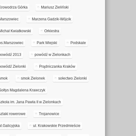
Krowodrza Górka
Mariusz Zieliński
Marszowiec
Marzena Gadzik-Wójcik
Michał Kwiatkowski
Orkiestra
os.Marszowiec
Park Wiejski
Podskale
powódź 2013
powódź w Zielonkach
powódź Zielonki
Prądniczanka Kraków
smok
smok Zielonek
sołectwo Zielonki
Sołtys Magdalena Krawczyk
szkoła im. Jana Pawła II w Zielonkach
szlaki rowerowe
Trojanowice
ul.Galicyjska
ul. Krakowskie Przedmieście