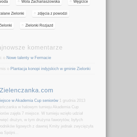
woda
Wola Zachariaszowska
Węgrzce
zalane Zielonki
zdjęcia z powodzi
Zielonki
Zielonki Rozjazd
ajnowsze komentarze
c o
Nowe talenty w Fermacie
mis o
Plantacja konopi indyjskich w gminie Zielonki
Zielenczanka.com
iejsce w Akademia Cup seniorów
1 grudnia 2013
leńczanka w halowym turnieju Akademia Cup
iorów zajęła 7 miejsce. W turnieju wzięło udział
ewięć drużyn, w tym drużyna faworytów, byłych
odników ligowych z dawnej Kmity jednak zwyciężyła
pa Spójni...