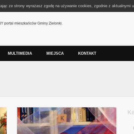
tając ze strony wyrażasz zgodę na używanie cookies, zgodnie z aktualnymi u
 portal mieszkańców Gminy Zielonki.
MULTIMEDIA
MIEJSCA
KONTAKT
K