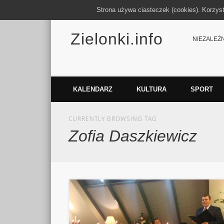
Strona używa ciasteczek (cookies). Korzys
Zielonki.info
Facebook
Vimeo
NIEZALEŻNY
KALENDARZ
KULTURA
SPORT
CURRENTLY BROWSING TAG
Zofia Daszkiewicz