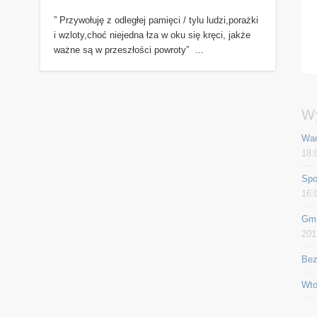
” Przywołuję z odległej pamięci / tylu ludzi,porażki
i wzloty,choć niejedna łza w oku się kręci, jakże
ważne są w przeszłości powroty” …
W
War
18:
Spo
16:
Gmi
201
Bez
Wto