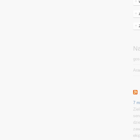
N
gos
Ara
7 m
Zie
sen
dzi
zaw
eki