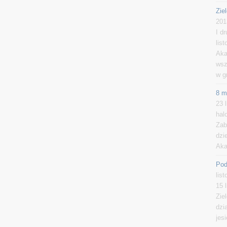
Zie
201
I d
lis
Aka
wsz
w g
8 m
23 
hal
Zab
dzi
Aka
Pod
lis
15 
Zie
dzi
jes