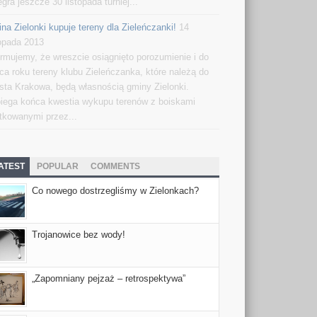
egra jeszcze 30 listopada turniej...
na Zielonki kupuje tereny dla Zieleńczanki!
14
topada 2013
ormujemy, że wreszcie osiągnięto porozumienie i do
ca roku tereny klubu Zieleńczanka, które należą do
sta Krakowa, będą własnością gminy Zielonki.
iega końca kwestia wykupu terenów z boiskami
tkowanymi przez...
ATEST
POPULAR
COMMENTS
Co nowego dostrzegliśmy w Zielonkach?
Trojanowice bez wody!
„Zapomniany pejzaż – retrospektywa”