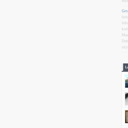
roz
Gmi
lis
Inf
koń
Mia
Dob
uży
L