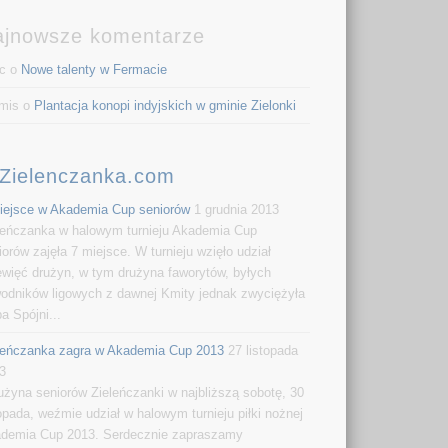
ajnowsze komentarze
c o
Nowe talenty w Fermacie
mis o
Plantacja konopi indyjskich w gminie Zielonki
Zielenczanka.com
iejsce w Akademia Cup seniorów
1 grudnia 2013
leńczanka w halowym turnieju Akademia Cup
iorów zajęła 7 miejsce. W turnieju wzięło udział
ewięć drużyn, w tym drużyna faworytów, byłych
odników ligowych z dawnej Kmity jednak zwyciężyła
pa Spójni...
leńczanka zagra w Akademia Cup 2013
27 listopada
3
rużyna seniorów Zieleńczanki w najbliższą sobotę, 30
topada, weźmie udział w halowym turnieju piłki nożnej
demia Cup 2013. Serdecznie zapraszamy