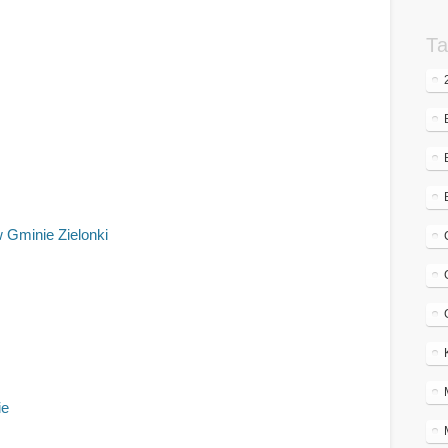
Ta
 Gminie Zielonki
ie