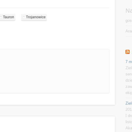
N
Tauron
Trojanowice
gos
Ara
7 m
Zie
sen
dzi
zaw
eki
Zie
201
I d
lis
Aka