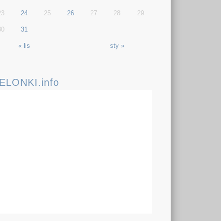
23
24
25
26
27
28
29
30
31
« lis
sty »
IELONKI.info