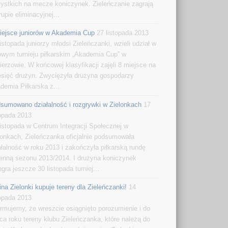
ystkich na mecze koniczynek. Zieleńczanie zagrają
rupie eliminacyjnej...
iejsce juniorów w Akademia Cup
27 listopada 2013
listopada juniorzy młodsi Zieleńczanki, wzieli udział w
owym turnieju piłkarskim „Akademia Cup” w
ierzowie. W końcowej klasyfikacji zajęli 8 miejsce na
esięć drużyn. Zwyciężyła drużyna gospodarzy
demia Piłkarska z...
sumowano działalność i rozgrywki w Zielonkach
17
topada 2013
listopada w Centrum Integracji Społecznej w
lonkach, Zieleńczanka oficjalnie podsumowała
ałalność w roku 2013 i zakończyła piłkarską rundę
ienną sezonu 2013/2014. I drużyna koniczynek
egra jeszcze 30 listopada turniej...
na Zielonki kupuje tereny dla Zieleńczanki!
14
topada 2013
ormujemy, że wreszcie osiągnięto porozumienie i do
ca roku tereny klubu Zieleńczanka, które należą do