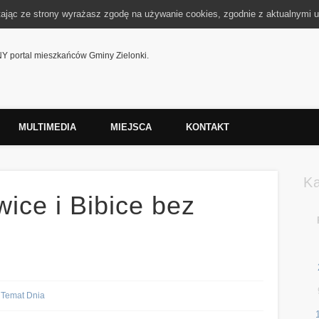
tając ze strony wyrażasz zgodę na używanie cookies, zgodnie z aktualnymi u
 portal mieszkańców Gminy Zielonki.
MULTIMEDIA
MIEJSCA
KONTAKT
K
wice i Bibice bez
Temat Dnia