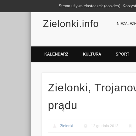
Strona używa ciasteczek (cookies). Korzys
Zielonki.info
Facebook
Vimeo
NIEZALEŻNY
KALENDARZ
KULTURA
SPORT
Zielonki, Trojano
prądu
Zielonki
12 grudnia 2013