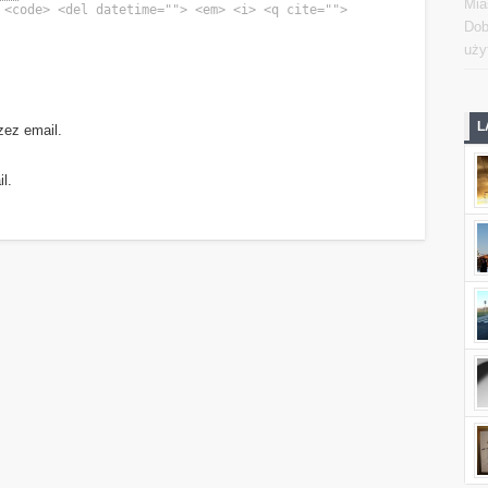
Mia
 <code> <del datetime=""> <em> <i> <q cite="">
Dob
uży
L
zez email.
l.