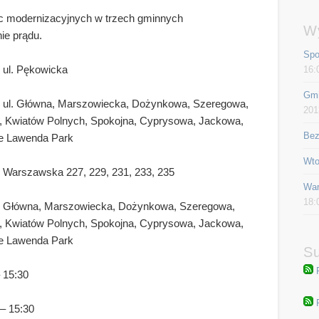
c modernizacyjnych w trzech gminnych
W
ie prądu.
Spo
 ul. Pękowicka
16:
Gmi
, ul. Główna, Marszowiecka, Dożynkowa, Szeregowa,
201
 Kwiatów Polnych, Spokojna, Cyprysowa, Jackowa,
Bez
dle Lawenda Park
Wto
l. Warszawska 227, 229, 231, 233, 235
War
18:
0, Główna, Marszowiecka, Dożynkowa, Szeregowa,
 Kwiatów Polnych, Spokojna, Cyprysowa, Jackowa,
dle Lawenda Park
Su
 15:30
– 15:30