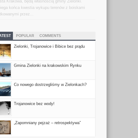
sta Krakowa, będą własnością gminy Zielonki.
iega końca kwestia wykupu terenów z boiskami
tkowanymi przez...
ATEST
POPULAR
COMMENTS
Zielonki, Trojanowice i Bibice bez prądu
Gmina Zielonki na krakowskim Rynku
Co nowego dostrzegliśmy w Zielonkach?
Trojanowice bez wody!
„Zapomniany pejzaż – retrospektywa”