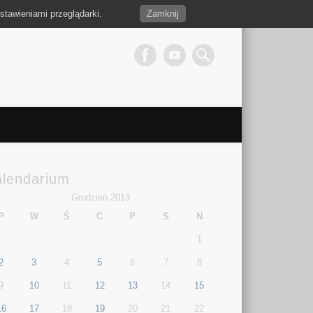
stawieniami przeglądarki.
Zamknij
alendarium
Grudzień 2013
P
W
Ś
C
P
S
N
1
2
3
4
5
6
7
8
9
10
11
12
13
14
15
16
17
18
19
20
21
22