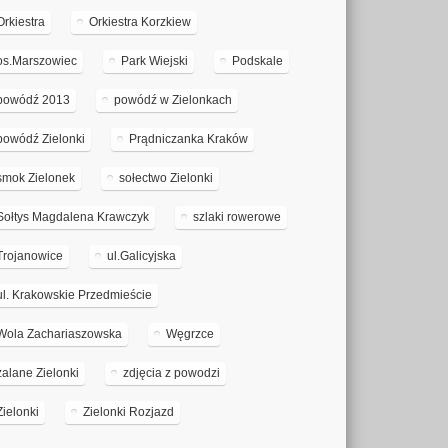
Orkiestra
Orkiestra Korzkiew
os.Marszowiec
Park Wiejski
Podskale
powódź 2013
powódź w Zielonkach
powódź Zielonki
Prądniczanka Kraków
smok Zielonek
sołectwo Zielonki
Sołtys Magdalena Krawczyk
szlaki rowerowe
Trojanowice
ul.Galicyjska
ul. Krakowskie Przedmieście
Wola Zachariaszowska
Węgrzce
zalane Zielonki
zdjęcia z powodzi
Zielonki
Zielonki Rozjazd