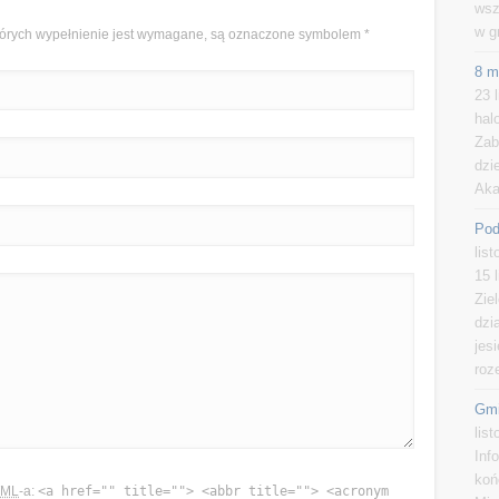
wsz
w g
 których wypełnienie jest wymagane, są oznaczone symbolem
*
8 m
23 
hal
Zab
dzi
Aka
Pod
lis
15 
Zie
dzi
jes
roz
Gmi
lis
Inf
koń
TML
-a:
<a href="" title=""> <abbr title=""> <acronym