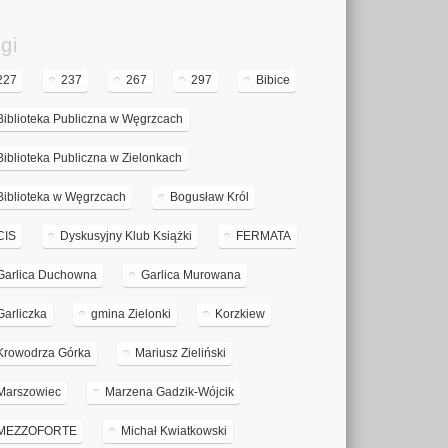
gi
227
237
267
297
Bibice
Biblioteka Publiczna w Węgrzcach
Biblioteka Publiczna w Zielonkach
Biblioteka w Węgrzcach
Bogusław Król
CIS
Dyskusyjny Klub Książki
FERMATA
Garlica Duchowna
Garlica Murowana
Garliczka
gmina Zielonki
Korzkiew
Krowodrza Górka
Mariusz Zieliński
Marszowiec
Marzena Gadzik-Wójcik
MEZZOFORTE
Michał Kwiatkowski