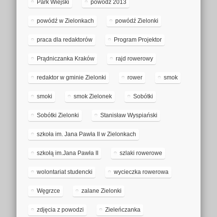
Park Wiejski
powódź 2013
powódź w Zielonkach
powódź Zielonki
praca dla redaktorów
Program Projektor
Prądniczanka Kraków
rajd rowerowy
redaktor w gminie Zielonki
rower
smok
smoki
smok Zielonek
Sobótki
Sobótki Zielonki
Stanisław Wyspiański
szkoła im. Jana Pawła II w Zielonkach
szkołą im.Jana Pawła II
szlaki rowerowe
wolontariat studencki
wycieczka rowerowa
Węgrzce
zalane Zielonki
zdjęcia z powodzi
Zieleńczanka