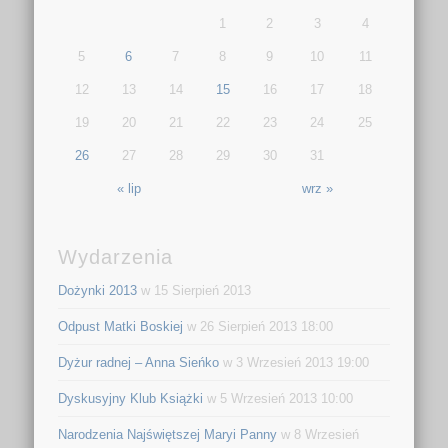
1
2
3
4
5
6
7
8
9
10
11
12
13
14
15
16
17
18
19
20
21
22
23
24
25
26
27
28
29
30
31
« lip
wrz »
Wydarzenia
Dożynki 2013
w 15 Sierpień 2013
Odpust Matki Boskiej
w 26 Sierpień 2013 18:00
Dyżur radnej – Anna Sieńko
w 3 Wrzesień 2013 19:00
Dyskusyjny Klub Książki
w 5 Wrzesień 2013 10:00
Narodzenia Najświętszej Maryi Panny
w 8 Wrzesień