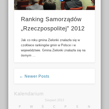
Ranking Samorządów
„Rzeczpospolitej” 2012
Jak co roku gmina Zielonki znalazła się w
czołówce rankingów gmin w Polsce i w
województwie. Gmina Zielonki znalazła się na
ósmym …
← Newer Posts
Kalendarium
Sierpień 2013
P
W
Ś
C
P
S
N