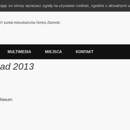
tając ze strony wyrażasz zgodę na używanie cookies, zgodnie z aktualnymi u
 portal mieszkańców Gminy Zielonki.
MULTIMEDIA
MIEJSCA
KONTAKT
pad 2013
rchiwum