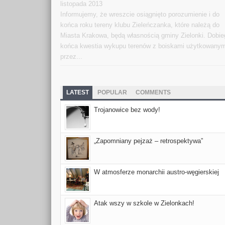
listopada 2013
Informujemy, że wreszcie osiągnięto porozumienie i do
końca roku tereny klubu Zieleńczanka, które należą do
Miasta Krakowa, będą własnością gminy Zielonki. Dobi
końca kwestia wykupu terenów z boiskami użytkowany
przez...
LATEST
POPULAR
COMMENTS
Trojanowice bez wody!
„Zapomniany pejzaż – retrospektywa”
W atmosferze monarchii austro-węgierskiej
Atak wszy w szkole w Zielonkach!