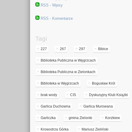
RSS - Wpisy
RSS - Komentarze
Tagi
227
267
297
Bibice
Biblioteka Publiczna w Węgrzcach
Biblioteka Publiczna w Zielonkach
Biblioteka w Węgrzcach
Bogusław Król
brak wody
CIS
Dyskusyjny Klub Książki
Garlica Duchowna
Garlica Murowana
Garliczka
gmina Zielonki
Korzkiew
Krowodrza Górka
Mariusz Zieliński