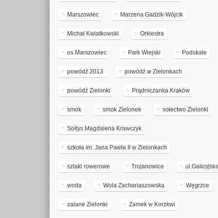
Marszowiec
Marzena Gadzik-Wójcik
Michał Kwiatkowski
Orkiestra
os.Marszowiec
Park Wiejski
Podskale
powódź 2013
powódź w Zielonkach
powódź Zielonki
Prądniczanka Kraków
smok
smok Zielonek
sołectwo Zielonki
Sołtys Magdalena Krawczyk
szkoła im. Jana Pawła II w Zielonkach
szlaki rowerowe
Trojanowice
ul.Galicyjsk
woda
Wola Zachariaszowska
Węgrzce
zalane Zielonki
Zamek w Korzkwi