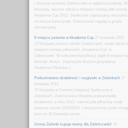
I drużyna seniorów Zieleńczanki w najbliższą sobotę, 30
listopada, weźmie udział w halowym turnieju piłki nożnej
Akademia Cup 2013. Serdecznie zapraszamy wszystkic
na mecze koniczynek. Zieleńczanie zagrają w grupie
eliminacyjnej...
8 miejsce juniorów w Akademia Cup
27 listopada 2013
23 listopada juniorzy młodsi Zieleńczanki, wzieli udział 
halowym turnieju piłkarskim „Akademia Cup” w
Zabierzowie. W końcowej klasyfikacji zajęli 8 miejsce n
dziesięć drużyn. Zwyciężyła drużyna gospodarzy
Akademia Piłkarska z...
Podsumowano działalność i rozgrywki w Zielonkach
17
listopada 2013
15 listopada w Centrum Integracji Społecznej w
Zielonkach, Zieleńczanka oficjalnie podsumowała
działalność w roku 2013 i zakończyła piłkarską rundę
jesienną sezonu 2013/2014. I drużyna koniczynek rozeg
jeszcze 30 listopada turniej...
Gmina Zielonki kupuje tereny dla Zieleńczanki!
14