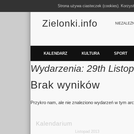
Strona używa ciasteczek (cookies). Korzys
Zielonki.info
Facebook
Vimeo
NIEZALEŻNY
KALENDARZ
KULTURA
SPORT
Wydarzenia: 29th Listo
Brak wyników
Przykro nam, ale nie znaleziono wydarzeń w tym a
Kalendarium
Listopad 2013