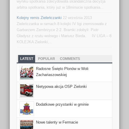
wyniku spotkania zdecydowała skandaliczna decyzja
arbitra spotkania, który już w 18minucie spotkania...
Kolejny remis Zieleńczanki
22 września 2013
Zieleńczanka w ramach 8 kolejki IV ligi zremisowała z
Garbarzem Zembrzyce 2:2. Bramki zdobyli: Piotr
Gładysz z rzutu wolnego i Mariusz Bieda. IV LIGA – 8
KOLEJKA Zielonki,...
LATEST
POPULAR
COMMENTS
Radosne Święto Plonów w Woli
Zachariaszowskiej
Nietypowa akcja OSP Zielonki
Dodatkowe przystanki w gminie
Nowe talenty w Fermacie