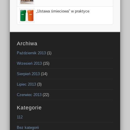
„Ustawa śmieciowa” w praktyce
Archiwa
Październik 2013
(1)
Wrzesień 2013
(15)
Sierpień 2013
(14)
Lipiec 2013
(3)
Czerwiec 2013
(22)
Kategorie
112
Bez kategorii