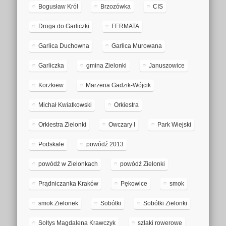
Bogusław Król
Brzozówka
CIS
Droga do Garliczki
FERMATA
Garlica Duchowna
Garlica Murowana
Garliczka
gmina Zielonki
Januszowice
Korzkiew
Marzena Gadzik-Wójcik
Michał Kwiatkowski
Orkiestra
Orkiestra Zielonki
Owczary I
Park Wiejski
Podskale
powódź 2013
powódź w Zielonkach
powódź Zielonki
Prądniczanka Kraków
Pękowice
smok
smok Zielonek
Sobótki
Sobótki Zielonki
Sołtys Magdalena Krawczyk
szlaki rowerowe