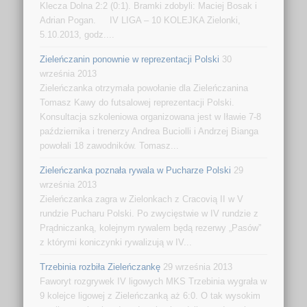
Klecza Dolna 2:2 (0:1). Bramki zdobyli: Maciej Bosak i
Adrian Pogan. IV LIGA – 10 KOLEJKA Zielonki,
5.10.2013, godz....
Zieleńczanin ponownie w reprezentacji Polski
30
września 2013
Zieleńczanka otrzymała powołanie dla Zieleńczanina
Tomasz Kawy do futsalowej reprezentacji Polski.
Konsultacja szkoleniowa organizowana jest w Iławie 7-8
października i trenerzy Andrea Buciolli i Andrzej Bianga
powołali 18 zawodników. Tomasz...
Zieleńczanka poznała rywala w Pucharze Polski
29
września 2013
Zieleńczanka zagra w Zielonkach z Cracovią II w V
rundzie Pucharu Polski. Po zwycięstwie w IV rundzie z
Prądniczanką, kolejnym rywalem będą rezerwy „Pasów”
z którymi koniczynki rywalizują w IV...
Trzebinia rozbiła Zieleńczankę
29 września 2013
Faworyt rozgrywek IV ligowych MKS Trzebinia wygrała w
9 kolejce ligowej z Zieleńczanką aż 6:0. O tak wysokim