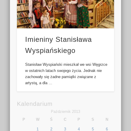
Imieniny Stanisława
Wyspiańskiego
Stanisław Wyspiański mieszkał we wsi Węgrzce
w ostatnich latach swojego życia. Jednak nie
zachowały się żadne pamiątki związane z
artystą, a dla …
Kalendarium
Październik 2013
P
W
Ś
C
P
S
N
1
2
3
4
5
6