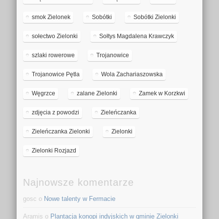
smok Zielonek
Sobótki
Sobótki Zielonki
sołectwo Zielonki
Sołtys Magdalena Krawczyk
szlaki rowerowe
Trojanowice
Trojanowice Pętla
Wola Zachariaszowska
Węgrzce
zalane Zielonki
Zamek w Korzkwi
zdjęcia z powodzi
Zieleńczanka
Zieleńczanka Zielonki
Zielonki
Zielonki Rozjazd
Najnowsze komentarze
gosc o
Nowe talenty w Fermacie
Aramis o
Plantacja konopi indyjskich w gminie Zielonki