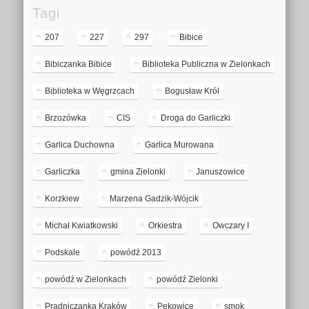
Tagi
207
227
297
Bibice
Bibiczanka Bibice
Biblioteka Publiczna w Zielonkach
Biblioteka w Węgrzcach
Bogusław Król
Brzozówka
CIS
Droga do Garliczki
Garlica Duchowna
Garlica Murowana
Garliczka
gmina Zielonki
Januszowice
Korzkiew
Marzena Gadzik-Wójcik
Michał Kwiatkowski
Orkiestra
Owczary I
Podskale
powódź 2013
powódź w Zielonkach
powódź Zielonki
Prądniczanka Kraków
Pękowice
smok