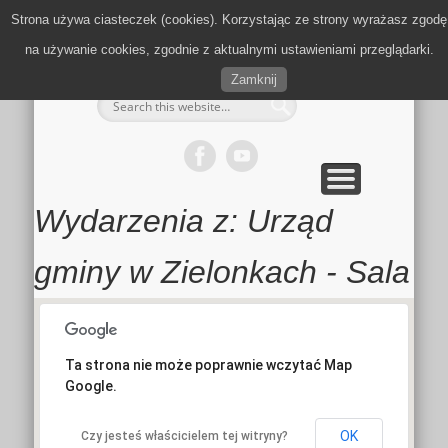
MULTIMEDIA
KALENDARZ
KONTAKT
KULTURA
MIEJSCA
SPORT
Strona używa ciasteczek (cookies). Korzystając ze strony wyrażasz zgodę
Zielonki.info
na używanie cookies, zgodnie z aktualnymi ustawieniami przeglądarki.
Zamknij
Wydarzenia z:
Urząd
gminy w Zielonkach - Sala
Ta strona nie może poprawnie wczytać Map
Google.
OK
Czy jesteś właścicielem tej witryny?