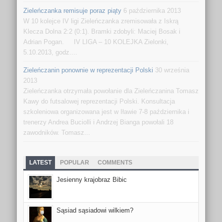
Zieleńczanka remisuje poraz piąty
6 października 2013
W 10 kolejce IV ligi Zieleńczanka zremisowała z Iskrą
Klecza Dolna 2:2 (0:1). Bramki zdobyli: Maciej Bosak i
Adrian Pogan. IV LIGA – 10 KOLEJKA Zielonki,
5.10.2013, godz....
Zieleńczanin ponownie w reprezentacji Polski
30 września
2013
Zieleńczanka otrzymała powołanie dla Zieleńczanina Tomasz
Kawy do futsalowej reprezentacji Polski. Konsultacja
szkoleniowa organizowana jest w Iławie 7-8 października i
trenerzy Andrea Buciolli i Andrzej Bianga powołali 18
zawodników. Tomasz...
LATEST
POPULAR
COMMENTS
Jesienny krajobraz Bibic
Sąsiad sąsiadowi wilkiem?