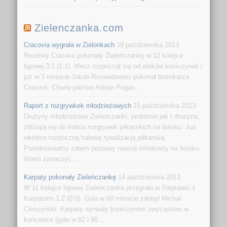
Zielenczanka.com
Cracovia wygrała w Zielonkach
19 października 2013
Rezerwy Cracovii pokonały Zieleńczankę w 12 kolejce
ligowej 3:1 (1:1). Mecz rozpoczął się od ataków koniczynek i
już w 3 minucie Jakub Rozwadowski pokonał bramkarza
Cracovii. Chwilę później Adrian Pogan...
Raport z rozgrywkek młodzieżowych
15 października 2013
Drużyny młodzieżowe Zieleńczanki, podobnie jak I drużyna,
zbliżają się do końca rozgrywek piłkarskich na boisku. Już
wkrótce rozpoczną halową rywalizację piłkarską.
Przedstawiamy zatem postawy naszej młodzieży na boisku.
Warto zanaczyć,...
Karpaty pokonały Zieleńczankę
14 października 2013
W 11 kolejce ligowej Zieleńczanka przegrała w Sieprawiu z
Karpatami 1:2 (0:0). Gola w 68 minucie zdobył Michał
Cieszyński. Karpaty wyrwały koniczynom zwycięstwo w
końcówce (gole w 82 i 90...