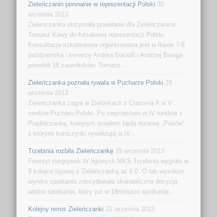
Zieleńczanin ponownie w reprezentacji Polski
30
września 2013
Zieleńczanka otrzymała powołanie dla Zieleńczanina
Tomasz Kawy do futsalowej reprezentacji Polski.
Konsultacja szkoleniowa organizowana jest w Iławie 7-8
października i trenerzy Andrea Buciolli i Andrzej Bianga
powołali 18 zawodników. Tomasz...
Zieleńczanka poznała rywala w Pucharze Polski
29
września 2013
Zieleńczanka zagra w Zielonkach z Cracovią II w V
rundzie Pucharu Polski. Po zwycięstwie w IV rundzie z
Prądniczanką, kolejnym rywalem będą rezerwy „Pasów”
z którymi koniczynki rywalizują w IV...
Trzebinia rozbiła Zieleńczankę
29 września 2013
Faworyt rozgrywek IV ligowych MKS Trzebinia wygrała w
9 kolejce ligowej z Zieleńczanką aż 6:0. O tak wysokim
wyniku spotkania zdecydowała skandaliczna decyzja
arbitra spotkania, który już w 18minucie spotkania...
Kolejny remis Zieleńczanki
22 września 2013