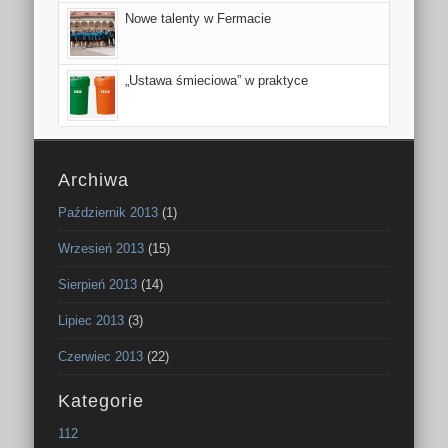
Nowe talenty w Fermacie
„Ustawa śmieciowa” w praktyce
Archiwa
Październik 2013
(1)
Wrzesień 2013
(15)
Sierpień 2013
(14)
Lipiec 2013
(3)
Czerwiec 2013
(22)
Kategorie
112