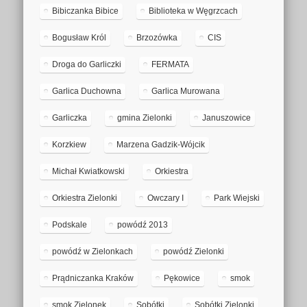
Bibiczanka Bibice
Biblioteka w Węgrzcach
Bogusław Król
Brzozówka
CIS
Droga do Garliczki
FERMATA
Garlica Duchowna
Garlica Murowana
Garliczka
gmina Zielonki
Januszowice
Korzkiew
Marzena Gadzik-Wójcik
Michał Kwiatkowski
Orkiestra
Orkiestra Zielonki
Owczary I
Park Wiejski
Podskale
powódź 2013
powódź w Zielonkach
powódź Zielonki
Prądniczanka Kraków
Pękowice
smok
smok Zielonek
Sobótki
Sobótki Zielonki