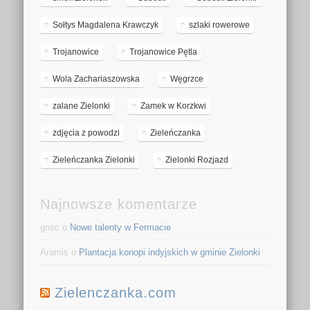
Sołtys Magdalena Krawczyk
szlaki rowerowe
Trojanowice
Trojanowice Pętla
Wola Zachariaszowska
Węgrzce
zalane Zielonki
Zamek w Korzkwi
zdjęcia z powodzi
Zieleńczanka
Zieleńczanka Zielonki
Zielonki Rozjazd
Najnowsze komentarze
gosc o
Nowe talenty w Fermacie
Aramis o
Plantacja konopi indyjskich w gminie Zielonki
Zielenczanka.com