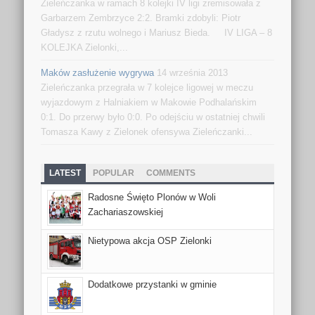
Zieleńczanka w ramach 8 kolejki IV ligi zremisowała z
Garbarzem Zembrzyce 2:2. Bramki zdobyli: Piotr
Gładysz z rzutu wolnego i Mariusz Bieda. IV LIGA – 8
KOLEJKA Zielonki,...
Maków zasłużenie wygrywa
14 września 2013
Zieleńczanka przegrała w 7 kolejce ligowej w meczu
wyjazdowym z Halniakiem w Makowie Podhalańskim
0:1. Do przerwy było 0:0. Po odejściu w ostatniej chwili
Tomasza Kawy z Zielonek ofensywa Zieleńczanki...
LATEST
POPULAR
COMMENTS
Radosne Święto Plonów w Woli
Zachariaszowskiej
Nietypowa akcja OSP Zielonki
Dodatkowe przystanki w gminie