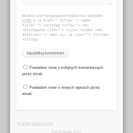
Możesz użyć następujących tagów oraz atrybutów
HTML
-a:
<a href="" title=""> <abbr
title=""> <acronym title=""> <b>
<blockquote cite=""> <cite> <code> <del
datetime=""> <em> <i> <q cite=""> <strike>
<strong>
Powiadom mnie o kolejnych komentarzach
przez email.
Powiadom mnie o nowych wpisach przez
email.
Kalendarium
Październik 2013