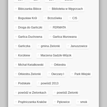
Bibiczanka Bibice
Biblioteka w Węgrzcach
Bogusław Król
Brzozówka
CIS
Droga do Garliczki
FERMATA
Garlica Duchowna
Garlica Murowana
Garliczka
gmina Zielonki
Januszowice
Korzkiew
Marzena Gadzik-Wójcik
Michał Kwiatkowski
Orkiestra
Orkiestra Zielonki
Owczary I
Park Wiejski
Podskale
powódź 2013
powódź w Zielonkach
powódź Zielonki
Prądniczanka Kraków
Pękowice
smok