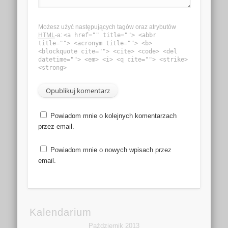
Możesz użyć następujących tagów oraz atrybutów
HTML
-a:
<a href="" title=""> <abbr
title=""> <acronym title=""> <b>
<blockquote cite=""> <cite> <code> <del
datetime=""> <em> <i> <q cite=""> <strike>
<strong>
Powiadom mnie o kolejnych komentarzach
przez email.
Powiadom mnie o nowych wpisach przez
email.
Kalendarium
Październik 2013