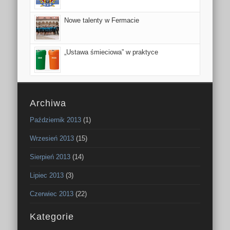
Nowe talenty w Fermacie
„Ustawa śmieciowa” w praktyce
Archiwa
Październik 2013
(1)
Wrzesień 2013
(15)
Sierpień 2013
(14)
Lipiec 2013
(3)
Czerwiec 2013
(22)
Kategorie