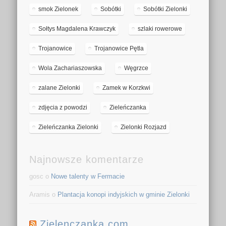
smok Zielonek
Sobótki
Sobótki Zielonki
Sołtys Magdalena Krawczyk
szlaki rowerowe
Trojanowice
Trojanowice Pętla
Wola Zachariaszowska
Węgrzce
zalane Zielonki
Zamek w Korzkwi
zdjęcia z powodzi
Zieleńczanka
Zieleńczanka Zielonki
Zielonki Rozjazd
Najnowsze komentarze
gosc o
Nowe talenty w Fermacie
Aramis o
Plantacja konopi indyjskich w gminie Zielonki
Zielenczanka.com