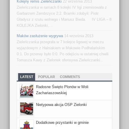
Kolejny remis Zieleńczanki
22 września 2013
Zieleńczanka w ramach 8 kolejki IV ligi zremisowała z
Garbarzem Zembrzyce 2:2. Bramki zdobyli: Piotr
Gładysz z rzutu wolnego i Mariusz Bieda. IV LIGA – 8
KOLEJKA Zielonki,...
Maków zasłużenie wygrywa
14 września 2013
Zieleńczanka przegrała w 7 kolejce ligowej w meczu
wyjazdowym z Halniakiem w Makowie Podhalańskim
0:1. Do przerwy było 0:0. Po odejściu w ostatniej chwili
Tomasza Kawy z Zielonek ofensywa Zieleńczanki...
LATEST
POPULAR
COMMENTS
Radosne Święto Plonów w Woli
Zachariaszowskiej
Nietypowa akcja OSP Zielonki
Dodatkowe przystanki w gminie