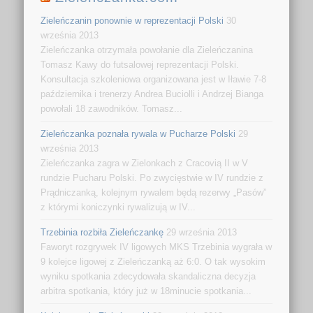
Zieleńczanin ponownie w reprezentacji Polski
30
września 2013
Zieleńczanka otrzymała powołanie dla Zieleńczanina
Tomasz Kawy do futsalowej reprezentacji Polski.
Konsultacja szkoleniowa organizowana jest w Iławie 7-8
października i trenerzy Andrea Buciolli i Andrzej Bianga
powołali 18 zawodników. Tomasz...
Zieleńczanka poznała rywala w Pucharze Polski
29
września 2013
Zieleńczanka zagra w Zielonkach z Cracovią II w V
rundzie Pucharu Polski. Po zwycięstwie w IV rundzie z
Prądniczanką, kolejnym rywalem będą rezerwy „Pasów”
z którymi koniczynki rywalizują w IV...
Trzebinia rozbiła Zieleńczankę
29 września 2013
Faworyt rozgrywek IV ligowych MKS Trzebinia wygrała w
9 kolejce ligowej z Zieleńczanką aż 6:0. O tak wysokim
wyniku spotkania zdecydowała skandaliczna decyzja
arbitra spotkania, który już w 18minucie spotkania...