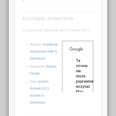
Szczegóły wydarzenia
To wydarzenie zakończyło się 15 Sierpień 2013.
Miejsce:
Parafia pw.
Narodzenia NMP w
Zielonkach
Ta
strona
Kategorie:
Kościół
,
nie
Parafia
może
poprawnie
Tagi:
dożynki
,
wczytać
Dożynki 2013
,
Map
dożynki w
Google.
Zielonkach
Czy jesteś
OK
właścicielem