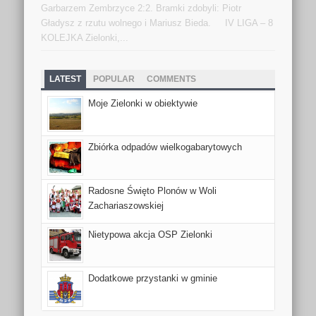
Garbarzem Zembrzyce 2:2. Bramki zdobyli: Piotr
Gładysz z rzutu wolnego i Mariusz Bieda. IV LIGA – 8
KOLEJKA Zielonki,...
LATEST
POPULAR
COMMENTS
Moje Zielonki w obiektywie
Zbiórka odpadów wielkogabarytowych
Radosne Święto Plonów w Woli
Zachariaszowskiej
Nietypowa akcja OSP Zielonki
Dodatkowe przystanki w gminie