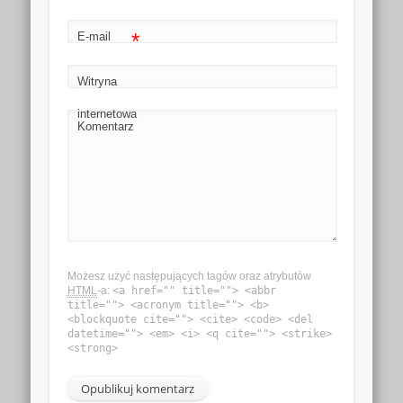
*
E-mail
Witryna
internetowa
Komentarz
Możesz użyć następujących tagów oraz atrybutów
HTML
-a:
<a href="" title=""> <abbr
title=""> <acronym title=""> <b>
<blockquote cite=""> <cite> <code> <del
datetime=""> <em> <i> <q cite=""> <strike>
<strong>