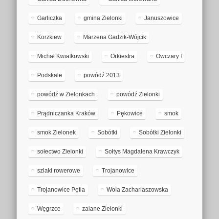
Garliczka
gmina Zielonki
Januszowice
Korzkiew
Marzena Gadzik-Wójcik
Michał Kwiatkowski
Orkiestra
Owczary I
Podskale
powódź 2013
powódź w Zielonkach
powódź Zielonki
Prądniczanka Kraków
Pękowice
smok
smok Zielonek
Sobótki
Sobótki Zielonki
sołectwo Zielonki
Sołtys Magdalena Krawczyk
szlaki rowerowe
Trojanowice
Trojanowice Pętla
Wola Zachariaszowska
Węgrzce
zalane Zielonki