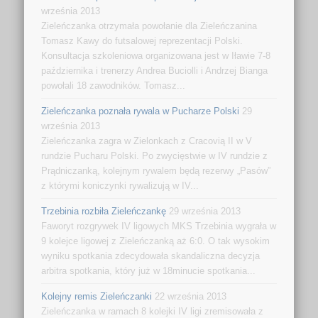
września 2013
Zieleńczanka otrzymała powołanie dla Zieleńczanina
Tomasz Kawy do futsalowej reprezentacji Polski.
Konsultacja szkoleniowa organizowana jest w Iławie 7-8
października i trenerzy Andrea Buciolli i Andrzej Bianga
powołali 18 zawodników. Tomasz...
Zieleńczanka poznała rywala w Pucharze Polski
29
września 2013
Zieleńczanka zagra w Zielonkach z Cracovią II w V
rundzie Pucharu Polski. Po zwycięstwie w IV rundzie z
Prądniczanką, kolejnym rywalem będą rezerwy „Pasów”
z którymi koniczynki rywalizują w IV...
Trzebinia rozbiła Zieleńczankę
29 września 2013
Faworyt rozgrywek IV ligowych MKS Trzebinia wygrała w
9 kolejce ligowej z Zieleńczanką aż 6:0. O tak wysokim
wyniku spotkania zdecydowała skandaliczna decyzja
arbitra spotkania, który już w 18minucie spotkania...
Kolejny remis Zieleńczanki
22 września 2013
Zieleńczanka w ramach 8 kolejki IV ligi zremisowała z