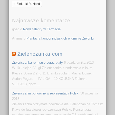
Zielonki Rozjazd
Najnowsze komentarze
gosc o
Nowe talenty w Fermacie
Aramis o
Plantacja konopi indyjskich w gminie Zielonki
Zielenczanka.com
Zieleńczanka remisuje poraz piąty
6 października 2013
W 10 kolejce IV ligi Zieleńczanka zremisowała z Iskrą
Klecza Dolna 2:2 (0:1). Bramki zdobyli: Maciej Bosak i
Adrian Pogan. IV LIGA – 10 KOLEJKA Zielonki,
5.10.2013, godz....
Zieleńczanin ponownie w reprezentacji Polski
30 września
2013
Zieleńczanka otrzymała powołanie dla Zieleńczanina Tomasz
Kawy do futsalowej reprezentacji Polski. Konsultacja
szkoleniowa organizowana jest w Iławie 7-8 października i