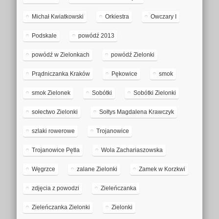
Michał Kwiatkowski
Orkiestra
Owczary I
Podskale
powódź 2013
powódź w Zielonkach
powódź Zielonki
Prądniczanka Kraków
Pękowice
smok
smok Zielonek
Sobótki
Sobótki Zielonki
sołectwo Zielonki
Sołtys Magdalena Krawczyk
szlaki rowerowe
Trojanowice
Trojanowice Pętla
Wola Zachariaszowska
Węgrzce
zalane Zielonki
Zamek w Korzkwi
zdjęcia z powodzi
Zieleńczanka
Zieleńczanka Zielonki
Zielonki