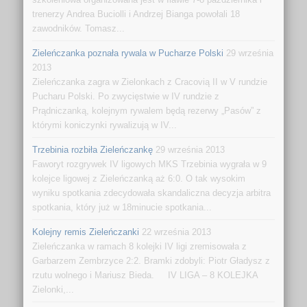
trenerzy Andrea Buciolli i Andrzej Bianga powołali 18
zawodników. Tomasz...
Zieleńczanka poznała rywala w Pucharze Polski
29 września
2013
Zieleńczanka zagra w Zielonkach z Cracovią II w V rundzie
Pucharu Polski. Po zwycięstwie w IV rundzie z
Prądniczanką, kolejnym rywalem będą rezerwy „Pasów” z
którymi koniczynki rywalizują w IV...
Trzebinia rozbiła Zieleńczankę
29 września 2013
Faworyt rozgrywek IV ligowych MKS Trzebinia wygrała w 9
kolejce ligowej z Zieleńczanką aż 6:0. O tak wysokim
wyniku spotkania zdecydowała skandaliczna decyzja arbitra
spotkania, który już w 18minucie spotkania...
Kolejny remis Zieleńczanki
22 września 2013
Zieleńczanka w ramach 8 kolejki IV ligi zremisowała z
Garbarzem Zembrzyce 2:2. Bramki zdobyli: Piotr Gładysz z
rzutu wolnego i Mariusz Bieda. IV LIGA – 8 KOLEJKA
Zielonki,...