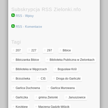
Subskrypcja RSS Zielonki.nfo
RSS - Wpisy
RSS - Komentarze
Tagi
207
227
297
Bibice
Bibiczanka Bibice
Biblioteka Publiczna w Zielonkach
Biblioteka w Węgrzcach
Bogusław Król
Brzozówka
CIS
Droga do Garliczki
Garlica Duchowna
Garlica Murowana
Garliczka
gmina Zielonki
Januszowice
Korzkiew
Marzena Gadzik-Wójcik