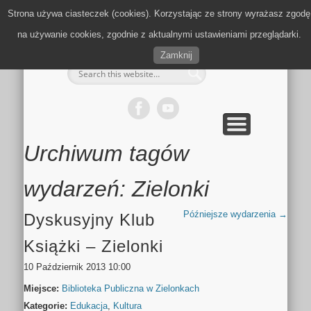
MULTIMEDIA
KALENDARZ
KONTAKT
KULTURA
MIEJSCA
SPORT
Strona używa ciasteczek (cookies). Korzystając ze strony wyrażasz zgodę
Zielonki.info
na używanie cookies, zgodnie z aktualnymi ustawieniami przeglądarki.
Zamknij
Urchiwum tagów
wydarzeń:
Zielonki
Późniejsze wydarzenia
→
Dyskusyjny Klub
Książki – Zielonki
10 Październik 2013 10:00
Miejsce:
Biblioteka Publiczna w Zielonkach
Kategorie:
Edukacja
,
Kultura