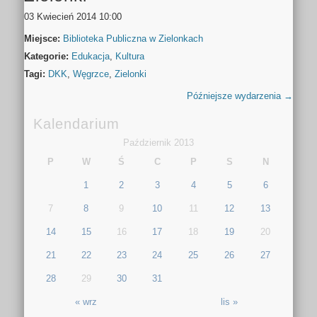
03 Kwiecień 2014 10:00
Miejsce:
Biblioteka Publiczna w Zielonkach
Kategorie:
Edukacja
,
Kultura
Tagi:
DKK
,
Węgrzce
,
Zielonki
Późniejsze wydarzenia
→
Kalendarium
Październik 2013
P
W
Ś
C
P
S
N
1
2
3
4
5
6
7
8
9
10
11
12
13
14
15
16
17
18
19
20
21
22
23
24
25
26
27
28
29
30
31
« wrz
lis »