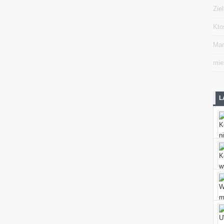
Zie
Kto
Mar
mie
L