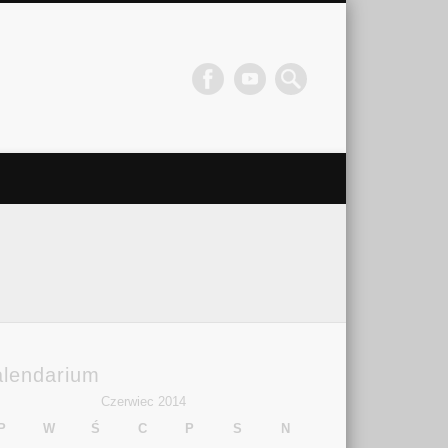
alendarium
Czerwiec 2014
P
W
Ś
C
P
S
N