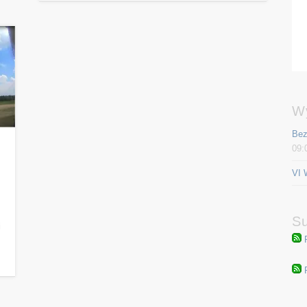
W
Bez
09:
VI 
Su
i