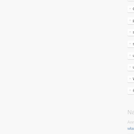
N
Ann
wła