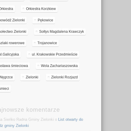
Orkiestra
Orkiestra Korzkiew
powódź Zielonki
Pękowice
sołectwo Zielonki
Sołtys Magdalena Krawczyk
szlaki rowerowe
Trojanowice
ul.Galicyjska
ul. Krakowskie Przedmieście
ustawa śmieciowa
Wola Zachariaszowska
Węgrzce
Zielonki
Zielonki Rozjazd
śmieci
ajnowsze komentarze
a Sieńko Radna Gminy Zielonki o
List otwarty do
dz gminy Zielonki