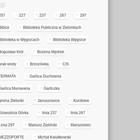
gi
207
227
237
267
297
Bibice
Biblioteka Publiczna w Zielonkach
Biblioteka w Węgrzcach
Biblioteka Węgrzce
Bogusław Król
Bożena Mędrek
brak wody
Brzozówka
CIS
FERMATA
Garlica Duchowna
Garlica Murowana
Garliczka
gmina Zielonki
Januszowice
Korzkiew
Krowodrza Górka
linia 237
linia 267
Linia 297
Mariusz Zieliński
Marszowiec
MEZZOFORTE
Michał Kwiatkowski