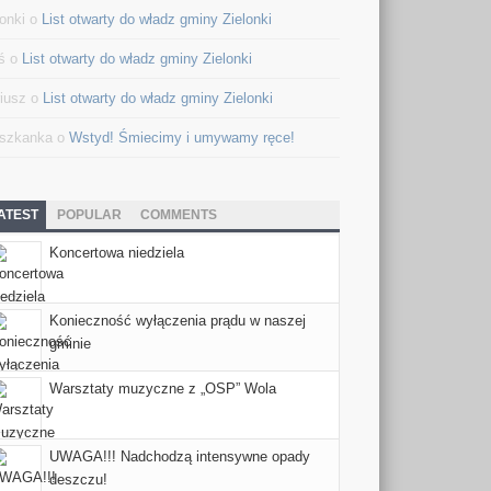
lonki o
List otwarty do władz gminy Zielonki
ś o
List otwarty do władz gminy Zielonki
iusz o
List otwarty do władz gminy Zielonki
szkanka o
Wstyd! Śmiecimy i umywamy ręce!
ATEST
POPULAR
COMMENTS
Koncertowa niedziela
Konieczność wyłączenia prądu w naszej
gminie
Warsztaty muzyczne z „OSP” Wola
UWAGA!!! Nadchodzą intensywne opady
deszczu!