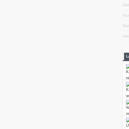
Zie
Kto
Mar
mie
L