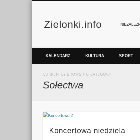
Zielonki.info
Facebook
Vimeo
NIEZALEŻNY
KALENDARZ
KULTURA
SPORT
CURRENTLY BROWSING CATEGORY
Sołectwa
Koncertowa niedziela