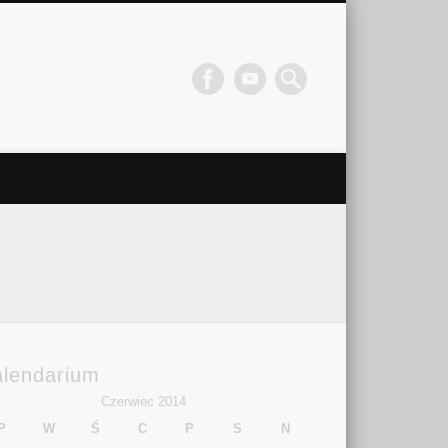
alendarium
Czerwiec 2014
P
W
Ś
C
P
S
N