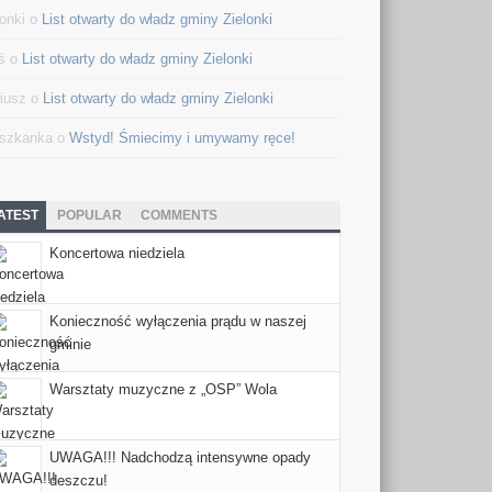
lonki o
List otwarty do władz gminy Zielonki
ś o
List otwarty do władz gminy Zielonki
iusz o
List otwarty do władz gminy Zielonki
szkanka o
Wstyd! Śmiecimy i umywamy ręce!
ATEST
POPULAR
COMMENTS
Koncertowa niedziela
Konieczność wyłączenia prądu w naszej
gminie
Warsztaty muzyczne z „OSP” Wola
UWAGA!!! Nadchodzą intensywne opady
deszczu!