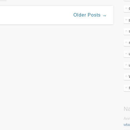
Older Posts →
N
Ann
wła