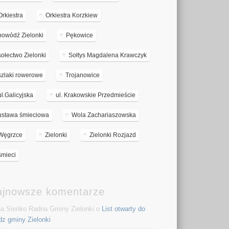
Orkiestra
Orkiestra Korzkiew
powódź Zielonki
Pękowice
sołectwo Zielonki
Sołtys Magdalena Krawczyk
szlaki rowerowe
Trojanowice
ul.Galicyjska
ul. Krakowskie Przedmieście
ustawa śmieciowa
Wola Zachariaszowska
Węgrzce
Zielonki
Zielonki Rozjazd
śmieci
ajnowsze komentarze
a Sieńko Radna Gminy Zielonki o
List otwarty do
dz gminy Zielonki