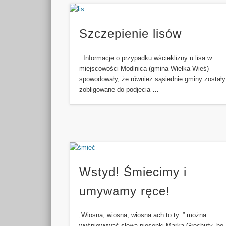
Szczepienie lisów
Informacje o przypadku wścieklizny u lisa w
miejscowości Modlnica (gmina Wielka Wieś)
spowodowały, że również sąsiednie gminy zostały
zobligowane do podjęcia …
Wstyd! Śmiecimy i
umywamy ręce!
„Wiosna, wiosna, wiosna ach to ty..” można
wyśpiewywać słowa piosenki Marka Grechuty, bo