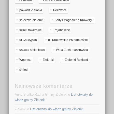
Orkiestra
Orkiestra Korzkiew
powódź Zielonki
Pękowice
sołectwo Zielonki
Sołtys Magdalena Krawczyk
szlaki rowerowe
Trojanowice
ul.Galicyjska
ul. Krakowskie Przedmieście
ustawa śmieciowa
Wola Zachariaszowska
Węgrzce
Zielonki
Zielonki Rozjazd
śmieci
Najnowsze komentarze
Anna Sieńko Radna Gminy Zielonki o
List otwarty do
władz gminy Zielonki
Zielonki o
List otwarty do władz gminy Zielonki