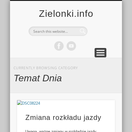
MULTIMEDIA
KALENDARZ
KONTAKT
KULTURA
MIEJSCA
SPORT
Zielonki.info
CURRENTLY BROWSING CATEGORY
Temat Dnia
Zmiana rozkładu jazdy
Uwaga, ważne zmiany w rozkładzie jazdy