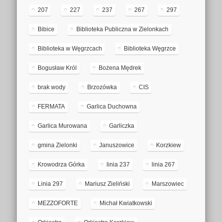
207
227
237
267
297
Bibice
Biblioteka Publiczna w Zielonkach
Biblioteka w Węgrzcach
Biblioteka Węgrzce
Bogusław Król
Bożena Mędrek
brak wody
Brzozówka
CIS
FERMATA
Garlica Duchowna
Garlica Murowana
Garliczka
gmina Zielonki
Januszowice
Korzkiew
Krowodrza Górka
linia 237
linia 267
Linia 297
Mariusz Zieliński
Marszowiec
MEZZOFORTE
Michał Kwiatkowski