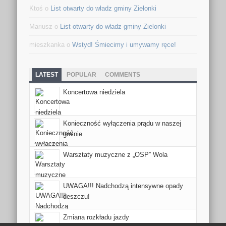
Ktoś o
List otwarty do władz gminy Zielonki
Mariusz o
List otwarty do władz gminy Zielonki
mieszkanka o
Wstyd! Śmiecimy i umywamy ręce!
LATEST
POPULAR
COMMENTS
Koncertowa niedziela
Konieczność wyłączenia prądu w naszej
gminie
Warsztaty muzyczne z „OSP” Wola
UWAGA!!! Nadchodzą intensywne opady
deszczu!
Zmiana rozkładu jazdy