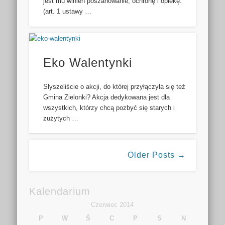
jest mu winien poszanowanie, ochronę i opiekę.”
(art. 1 ustawy …
Eko Walentynki
Słyszeliście o akcji, do której przyłączyła się też
Gmina Zielonki? Akcja dedykowana jest dla
wszystkich, którzy chcą pozbyć się starych i
zużytych …
Older Posts →
Kalendarium
Czerwiec 2014
P
W
Ś
C
P
S
N