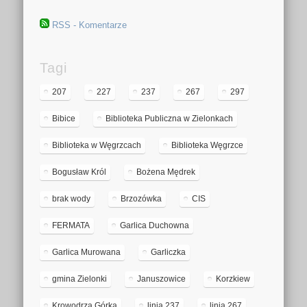
RSS - Komentarze
Tagi
207
227
237
267
297
Bibice
Biblioteka Publiczna w Zielonkach
Biblioteka w Węgrzcach
Biblioteka Węgrzce
Bogusław Król
Bożena Mędrek
brak wody
Brzozówka
CIS
FERMATA
Garlica Duchowna
Garlica Murowana
Garliczka
gmina Zielonki
Januszowice
Korzkiew
Krowodrza Górka
linia 237
linia 267