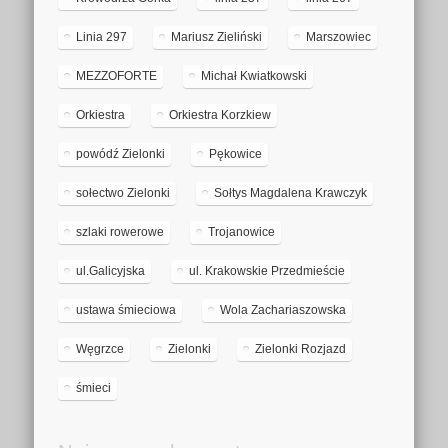
Linia 297
Mariusz Zieliński
Marszowiec
MEZZOFORTE
Michał Kwiatkowski
Orkiestra
Orkiestra Korzkiew
powódź Zielonki
Pękowice
sołectwo Zielonki
Sołtys Magdalena Krawczyk
szlaki rowerowe
Trojanowice
ul.Galicyjska
ul. Krakowskie Przedmieście
ustawa śmieciowa
Wola Zachariaszowska
Węgrzce
Zielonki
Zielonki Rozjazd
śmieci